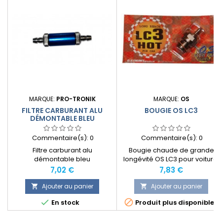
MARQUE:
PRO-TRONIK
MARQUE:
OS
FILTRE CARBURANT ALU
BOUGIE OS LC3
DÉMONTABLE BLEU
Commentaire(s):
0
Commentaire(s):
0
Filtre carburant alu
Bougie chaude de grande
démontable bleu
longévité OS LC3 pour voiture.
Prix
Prix
7,02 €
7,83 €
Ajouter au panier
Ajouter au panier




En stock
Produit plus disponible