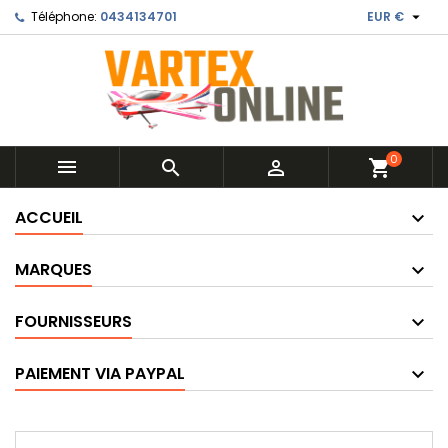

Téléphone:
0434134701
EUR €
0



shopping_cart
ACCUEIL
MARQUES
FOURNISSEURS
PAIEMENT VIA PAYPAL