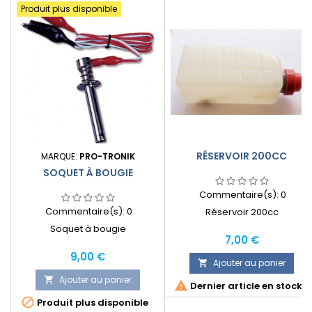
Produit plus disponible
RÉSERVOIR 200CC
MARQUE:
PRO-TRONIK
SOQUET À BOUGIE
Commentaire(s):
0
Commentaire(s):
0
Réservoir 200cc
Soquet à bougie
Prix
7,00 €
Prix
9,00 €
Ajouter au panier

Ajouter au panier


Dernier article en stock

Produit plus disponible