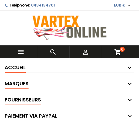

Téléphone:
0434134701
EUR €
0



shopping_cart
ACCUEIL
MARQUES
FOURNISSEURS
PAIEMENT VIA PAYPAL