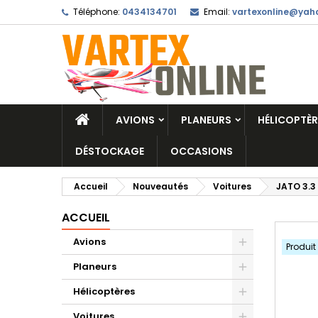
Téléphone:
0434134701
Email:
vartexonline@yaho
AVIONS
PLANEURS
HÉLICOPTÈR
DÉSTOCKAGE
OCCASIONS
Accueil
Nouveautés
Voitures
JATO 3.3
ACCUEIL
Avions
Produit
Planeurs
Hélicoptères
Voitures