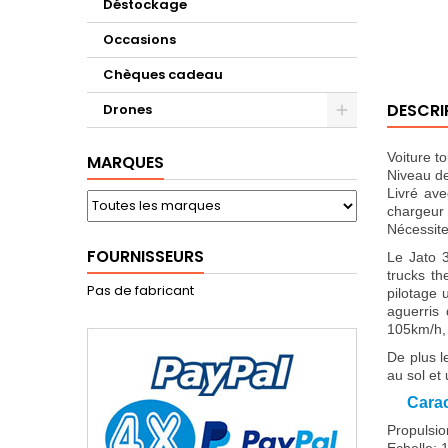
Déstockage
Occasions
Chèques cadeau
DESCRI
Drones
Voiture t
MARQUES
Niveau de
Livré ave
chargeur
Nécessite
FOURNISSEURS
Le Jato 3
trucks th
Pas de fabricant
pilotage 
aguerris 
105km/h, 
De plus l
au sol et
Carac
Propulsi