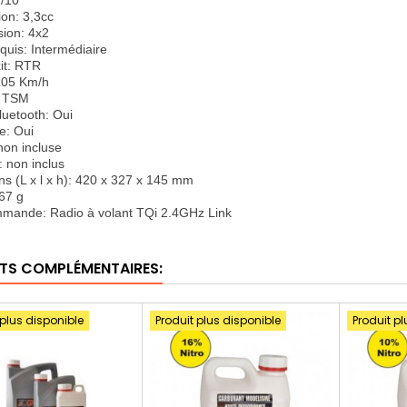
1/10
ion: 3,3cc
ion: 4x2
quis: Intermédiaire
it: RTR
105 Km/h
: TSM
uetooth: Oui
e: Oui
 non incluse
 non inclus
s (L x l x h): 420 x 327 x 145 mm
67 g
mande: Radio à volant TQi 2.4GHz Link
TS COMPLÉMENTAIRES:
 plus disponible
Produit plus disponible
Produit pl