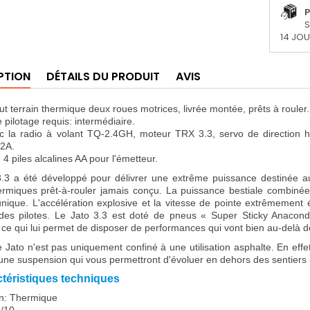
P
S
14 JO
PTION
DÉTAILS DU PRODUIT
AVIS
out terrain thermique deux roues motrices, livrée montée, prêts à rouler.
 pilotage requis: intermédiaire.
c la radio à volant TQ-2.4GH, moteur TRX 3.3, servo de direction hi
 2A.
 4 piles alcalines AA pour l'émetteur.
.3 a été développé pour délivrer une extrême puissance destinée aux
ermiques prêt-à-rouler jamais conçu. La puissance bestiale combiné
unique. L'accélération explosive et la vitesse de pointe extrêmement
des pilotes. Le Jato 3.3 est doté de pneus « Super Sticky Anaconda
ce qui lui permet de disposer de performances qui vont bien au-delà d
e Jato n'est pas uniquement confiné à une utilisation asphalte. En effe
 une suspension qui vous permettront d'évoluer en dehors des sentiers
téristiques techniques
on: Thermique