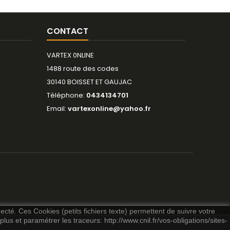
voiture est
équipée d'
d'un variat
CONTACT
d'une
VARTEX 0NLINE
1488 route des codes
30140 BOISSET ET GAUJAC
Téléphone:
0434134701
Email:
vartexonline@yahoo.fr
necté. Ces Cookies (petits fichiers texte) permettent de suivre votre
lus et paramétrer les traceurs: http://www.cnil.fr/vos-obligations/sites-