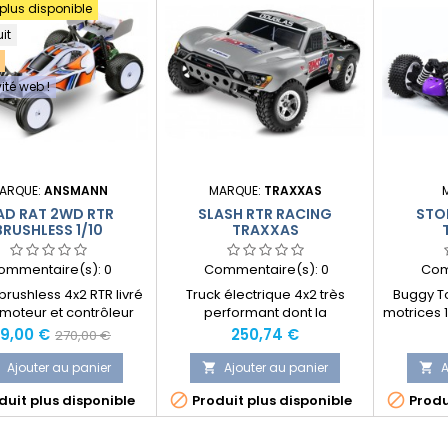
 plus disponible
uit
ité web !
ARQUE:
ANSMANN
MARQUE:
TRAXXAS
D RAT 2WD RTR
SLASH RTR RACING
STOR
BRUSHLESS 1/10
TRAXXAS
ommentaire(s):
0
Commentaire(s):
0
Com
rushless 4x2 RTR livré
Truck électrique 4x2 très
Buggy To
moteur et contrôleur
performant dont la
motrices 
shless ainsi que la
particularité est d'être
ix
Prix
Prix
99,00 €
250,74 €
270,00 €
commande 2.4 Ghz à
"waterproof" soit "résistant à
normal
volant.
l'eau"!!
Ajouter au panier
Ajouter au panier
A




uit plus disponible
Produit plus disponible
Produ