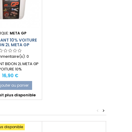
RQUE:
META GP
ANT 10% VOITURE
ON 2L META GP
mentaire(s):
0
T BIDON 2L META GP
VOITURE 10%
Prix
16,90 €
jouter au panier
it plus disponible
<
>
us disponible
Produit plus