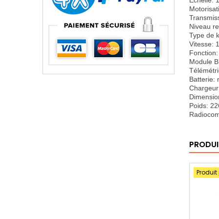
Echelle: 
Motorisat
Transmiss
Niveau re
Type de k
Vitesse: 
Fonction
Module Bl
Télémétri
Batterie:
Chargeur:
Dimension
Poids: 22
Radiocom
PRODUI
Produit