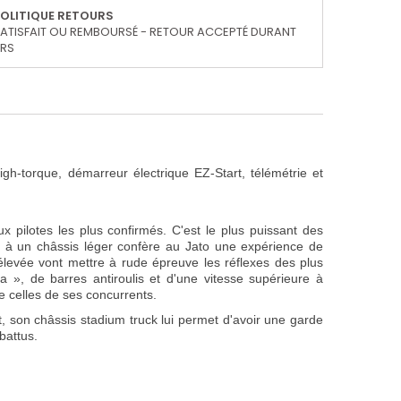
OLITIQUE RETOURS
ATISFAIT OU REMBOURSÉ - RETOUR ACCEPTÉ DURANT
URS
gh-torque, démarreur électrique EZ-Start, télémétrie et
 pilotes les plus confirmés. C'est le plus puissant des
e à un châssis léger confère au Jato une expérience de
 élevée vont mettre à rude épreuve les réflexes des plus
 », de barres antiroulis et d'une vitesse supérieure à
e celles de ses concurrents.
t, son châssis stadium truck lui permet d'avoir une garde
 battus.