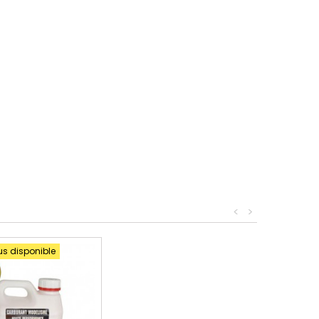
<
>
us disponible