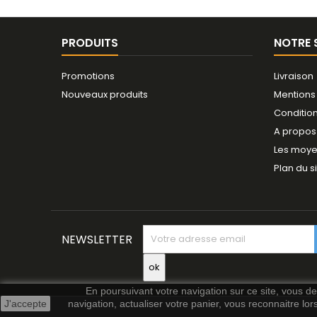
PRODUITS
NOTRE 
Promotions
Livraison
Nouveaux produits
Mentions
Conditio
A propos
Les moye
Plan du s
NEWSLETTER
En poursuivant votre navigation sur ce site, vous dev
J'accepte
navigation, actualiser votre panier, vous reconnaitre lor