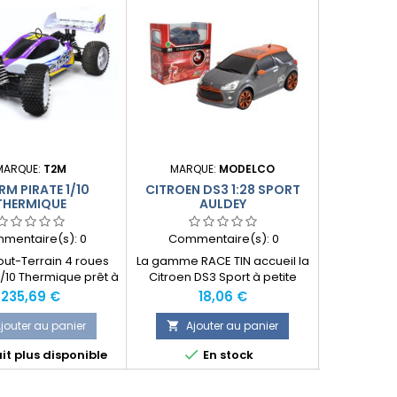
Prix réduit
MARQUE:
T2M
MARQUE:
MODELCO
MARQU
M PIRATE 1/10
CITROEN DS3 1:28 SPORT
MONSTER 
THERMIQUE
AULDEY
BR
mentaire(s):
0
Commentaire(s):
0
Comme
ut-Terrain 4 roues
La gamme RACE TIN accueil la
Un nou
1/10 Thermique prêt à
Citroen DS3 Sport à petite
électriq
rouler.
échelle ! Retrouvez le design
apparition
Prix
Prix
Prix
235,69 €
18,06 €
258,2
unique de cette réplique
SYSTEM. Il
fidèle à l'échelle 1/28.
Truck 4x4 q
jouter au panier
Ajouter au panier
Ajo


presque tou


it plus disponible
En stock
Produit
travers de
son puissan
3570KV insta