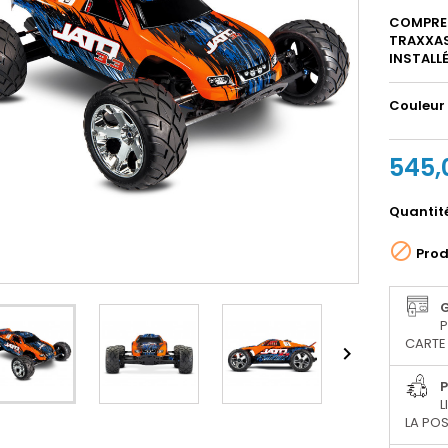
COMPREN
TRAXXAS 
INSTALLÉ
Couleur
545,
Quantit

Prod
P
CARTE 

P
L
LA POS