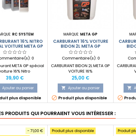
ARQUE:
RC SYSTEM
MARQUE:
META GP
MA
ARBURANT 16% NITRO
CARBURANT 16% VOITURE
CARBUR
AL VOITURE META GP
BIDON 2L META GP
BID
ommentaire(s):
0
Commentaire(s):
0
Com
burant META GP spécial
CARBURANT BIDON 2L META GP
CARBURAN
voiture 16% Nitro
VOITURE 16%
Prix
Prix
39,90 €
25,00 €
Ajouter au panier
Ajouter au panier
A




uit plus disponible
Produit plus disponible
Produ
ES PRODUITS QUI POURRAIENT VOUS INTÉRESSER :
- 71,00 €
Produit plus disponible
Produit pl