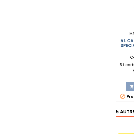
M
5 L C
SPECI
C
5 L car


Prod
5 AUTR