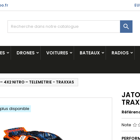
o.fr
EU

ES
DRONES
VOITURES
BATEAUX
RADIOS
 – 4X2 NITRO – TELEMETRIE - TRAXXAS
JATO 
TRAX
 plus disponible
Référen
Note
PERFORM