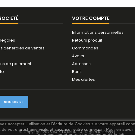
SOCIÉTÉ
VOTRE COMPTE
Informations personnelles
 légales
Retours produit
ns générales de ventes
Commandes
Avoirs
ns de paiement
Adresses
ite
Bons
Mes alertes
ez accepter l’utilisation et l'écriture de Cookies sur votre appareil con
s de votre prochaine visite et sécuriser votre connexion. Pour en savoir p
© Copyright 2026 VARTEX 0NLINE. All Rights Reserved.
web-cookies-et-autres-traceurs/que-dit-la-loi/