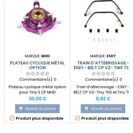
MARQUE:
MHD
MARQUE:
ESKY
PLATEAU CYCLIQUE MÉTAL
TRAIN D'ATTERRISSAGE -
OPTION
ESKY - BELT CP V2- TINY 700
Commentaire(s):
0
Commentaire(s):
0
Plateau cyclique métal option
Train d'atterrissage - ESKY -
pour Tiny 3 CP MHD
BELT CP V2- Tiny 700 et Tiny 700
CP Evo
Prix
Prix
30,00 €
6,92 €
Ajouter au panier
Ajouter au panier




Produit plus disponible
Produit plus disponible