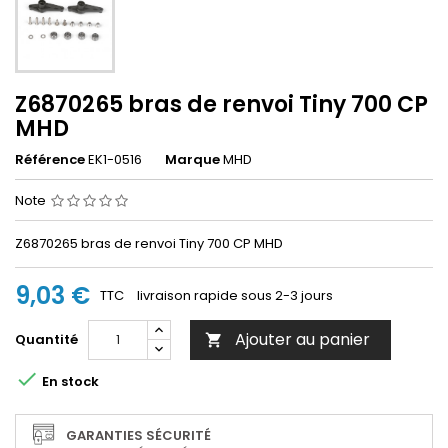
Z6870265 bras de renvoi Tiny 700 CP
MHD
Référence
EK1-0516
Marque
MHD
Note
Z6870265 bras de renvoi Tiny 700 CP MHD
9,03 €
TTC
livraison rapide sous 2-3 jours
Ajouter au panier
Quantité


En stock
GARANTIES SÉCURITÉ