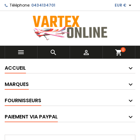

Téléphone:
0434134701
EUR €
0



shopping_cart
ACCUEIL
MARQUES
FOURNISSEURS
PAIEMENT VIA PAYPAL