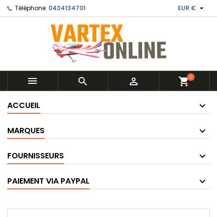

Téléphone:
0434134701
EUR €
0



shopping_cart
ACCUEIL
MARQUES
FOURNISSEURS
PAIEMENT VIA PAYPAL