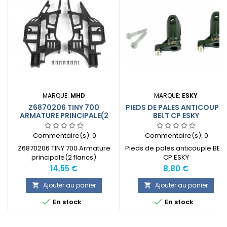
MARQUE:
MHD
MARQUE:
ESKY
Z6870206 TINY 700
PIEDS DE PALES ANTICOUPLE
ARMATURE PRINCIPALE(2
BELT CP ESKY
FLANCS)
Commentaire(s):
0
Commentaire(s):
0
Z6870206 TINY 700 Armature
Pieds de pales anticouple BELT
principale(2 flancs)
CP ESKY
Prix
Prix
14,55 €
8,80 €
Ajouter au panier
Ajouter au panier




En stock
En stock