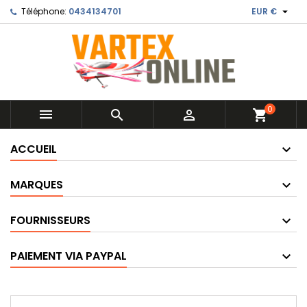

Téléphone:
0434134701
EUR €
0



shopping_cart
ACCUEIL
MARQUES
FOURNISSEURS
PAIEMENT VIA PAYPAL