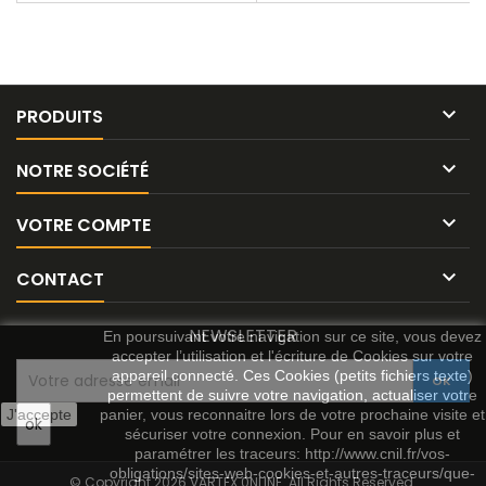

PRODUITS

NOTRE SOCIÉTÉ

VOTRE COMPTE

CONTACT
NEWSLETTER
En poursuivant votre navigation sur ce site, vous devez
accepter l’utilisation et l'écriture de Cookies sur votre
appareil connecté. Ces Cookies (petits fichiers texte)
permettent de suivre votre navigation, actualiser votre
J'accepte
panier, vous reconnaitre lors de votre prochaine visite et
sécuriser votre connexion. Pour en savoir plus et
paramétrer les traceurs: http://www.cnil.fr/vos-
obligations/sites-web-cookies-et-autres-traceurs/que-
© Copyright 2026 VARTEX 0NLINE. All Rights Reserved.