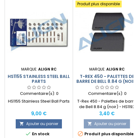
Produit plus disponible
MARQUE:
ALIGN RC
MARQUE:
ALIGN RC
HS1155 STAINLESS STEEL BALL
T-REX 450 - PALETTES DE
PARTS
BARRE DE BELL 8.84 G (NOIR)
- HS1192
Commentaire(s):
0
Commentaire(s):
0
HS1155 Stainless Steel Ball Parts
T-Rex 450 - Palettes de barre
de Bell 8.84 g (noir) - HS1192
Prix
Prix
9,00 €
3,40 €
Ajouter au panier
Ajouter au panier




En stock
Produit plus disponible