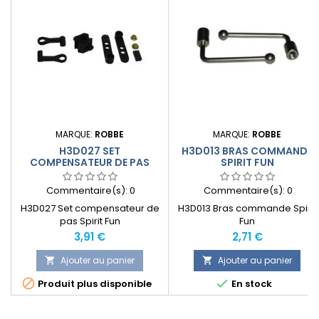
MARQUE:
ROBBE
MARQUE:
ROBBE
H3D027 SET
H3D013 BRAS COMMANDE
COMPENSATEUR DE PAS
SPIRIT FUN
SPIRIT FUN
Commentaire(s):
0
Commentaire(s):
0
H3D027 Set compensateur de
H3D013 Bras commande Spirit
pas Spirit Fun
Fun
Prix
Prix
3,91 €
2,71 €
Ajouter au panier
Ajouter au panier




Produit plus disponible
En stock