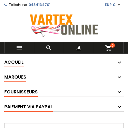

Téléphone:
0434134701
EUR €
0



shopping_cart
ACCUEIL
MARQUES
FOURNISSEURS
PAIEMENT VIA PAYPAL