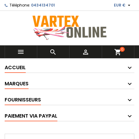

Téléphone:
0434134701
EUR €
0



shopping_cart
ACCUEIL
MARQUES
FOURNISSEURS
PAIEMENT VIA PAYPAL