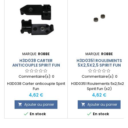
MARQUE:
ROBBE
MARQUE:
ROBBE
H3D038 CARTER
H3D0351 ROULEMENTS
ANTICOUPLE SPIRIT FUN
5X2,5X2,5 SPIRIT FUN
Commentaire(s):
0
Commentaire(s):
0
H3D038 Carter anticouple Spirit
H3D0351 Roulements 5x2,5x2,5
Fun
Spirit Fun (s2)
Prix
Prix
4,62 €
4,62 €
Ajouter au panier
Ajouter au panier




En stock
En stock