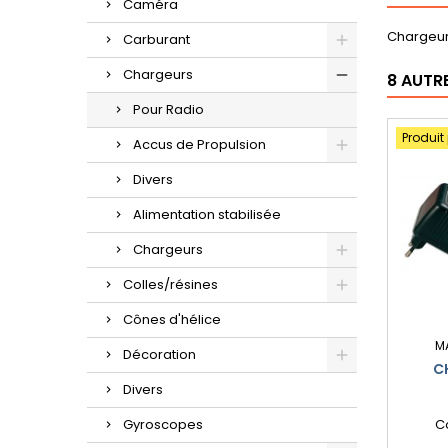
Caméra
Chargeur
Carburant
Chargeurs
8 AUTR
Pour Radio
Produit
Accus de Propulsion
Divers
Alimentation stabilisée
Chargeurs
Colles/résines
Cônes d'hélice
M
Décoration
C
Divers
Gyroscopes
C