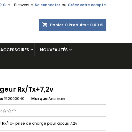

R €
Bienvenue,
Se connecter
ou
Créez votre compte
shopping_cart
Panier:
0
Produits - 0,00 €
ACCESSOIRES
NOUVEAUTÉS
geur Rx/Tx+7,2v
ce
152000040
Marque
Ansmann
 Rx/Tx+ prise de charge pour accus 7,2v