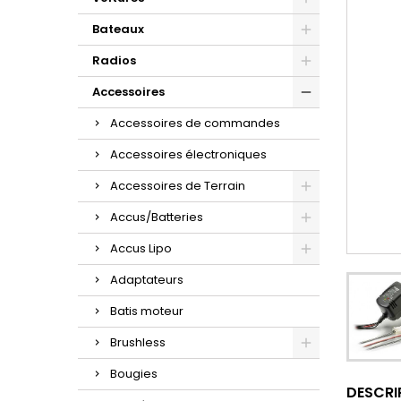
Bateaux
Radios
Accessoires
Accessoires de commandes
Accessoires électroniques
Accessoires de Terrain
Accus/Batteries
Accus Lipo
Adaptateurs
Batis moteur
Brushless
Bougies
DESCRI