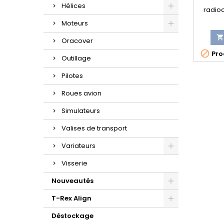
Hélices
radio
sur s
Moteurs
sort
économ

Oracover
manière

Prod
les a
Outillage
réce
toutes 
Pilotes
Multip
Roues avion
Simulateurs
Valises de transport
Variateurs
Visserie
Nouveautés
T-Rex Align
Déstockage