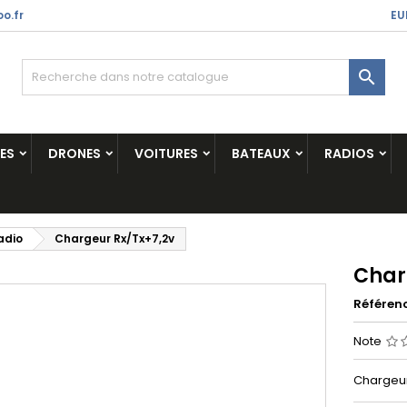
o.fr
EU

ES
DRONES
VOITURES
BATEAUX
RADIOS
adio
Chargeur Rx/Tx+7,2v
Char
Référen
Note
Chargeur