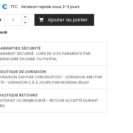
0 €
TTC
livraison rapide sous 2-3 jours
Ajouter au panier
é

tock
GARANTIES SÉCURITÉ
AIEMENT SÉCURISÉ : LORS DE VOS PAIEMENTS PAR
BANCAIRE EN LIGNE OU PAYPAL
OLITIQUE DE LIVRAISON
IVRAISON 24H PAR CHRONOPOST - LIVRAISON 48H PAR
TE - LIVRAISON 2 À 3 JOURS PAR MONDIAL RELAY
OLITIQUE RETOURS
ATISFAIT OU REMBOURSÉ - RETOUR ACCEPTÉ DURANT
URS