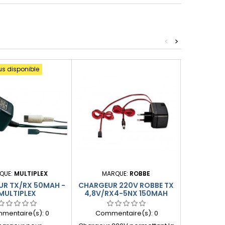
<
>
us disponible
Produit plus
QUE:
MULTIPLEX
MARQUE:
ROBBE
MAR
R TX/RX 50MAH -
CHARGEUR 220V ROBBE TX
CHARGEU
MULTIPLEX
4,8V/RX4-5NX 150MAH
AURORA
mentaire(s):
0
Commentaire(s):
0
Comme