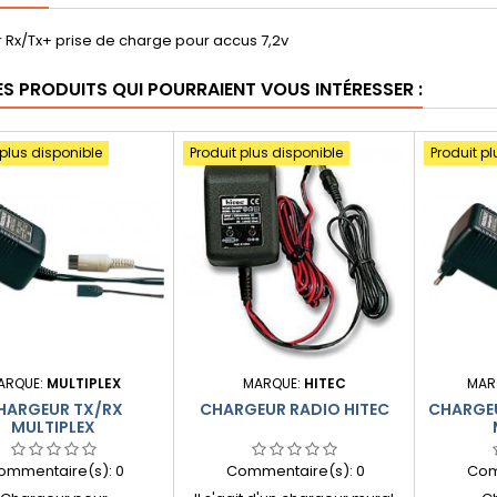
 Rx/Tx+ prise de charge pour accus 7,2v
ES PRODUITS QUI POURRAIENT VOUS INTÉRESSER :
 plus disponible
Produit plus disponible
Produit pl
ARQUE:
MULTIPLEX
MARQUE:
HITEC
MAR
HARGEUR TX/RX
CHARGEUR RADIO HITEC
CHARGEU
MULTIPLEX
ommentaire(s):
0
Commentaire(s):
0
Com