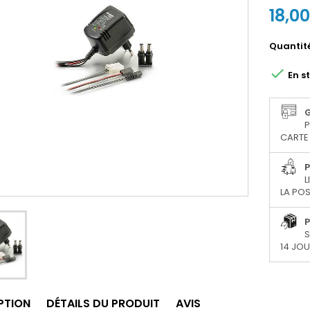
18,0
Quantit

En s
P
CARTE 
P
L
LA POS
P
S
14 JO
PTION
DÉTAILS DU PRODUIT
AVIS