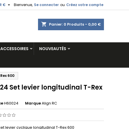

R €
Bienvenue,
Se connecter
ou
Créez votre compte
shopping_cart
Panier:
0
Produits - 0,00 €
ACCESSOIRES
NOUVEAUTÉS
-Rex 600
4 Set levier longitudinal T-Rex
ce
H60024
Marque
Align RC
t levier cyclique longitudinal T-Rex 600