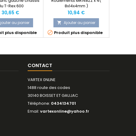
lanc gauche chassis
Roulements MR148ZZ x 4(
H600161 
lu T-Rex 600
8x14x4mm )
méta
Prix
Prix
P
30,65 €
10,94 €
2
jouter au panier
Ajouter au panier
Ajo




it plus disponible
Produit plus disponible
Dernier 
CONTACT
VARTEX 0NLINE
1488 route des codes
30140 BOISSET ET GAUJAC
Téléphone:
0434134701
Email:
vartexonline@yahoo.fr