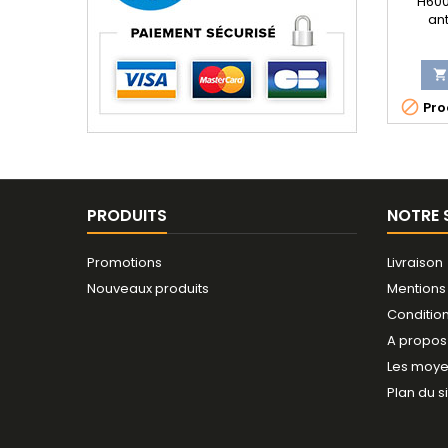
H600
an


Prod
PRODUITS
NOTRE 
Promotions
Livraison
Nouveaux produits
Mentions
Conditio
A propos
Les moye
Plan du s