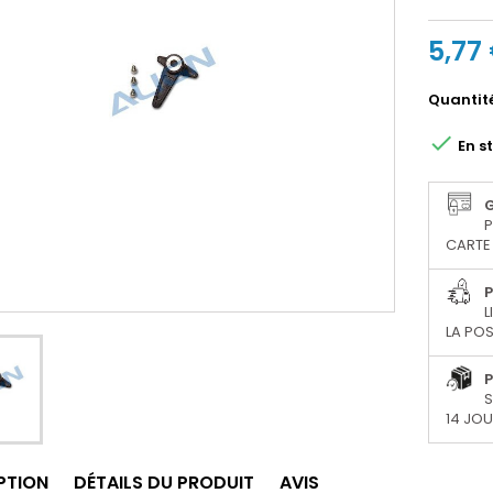
5,77
Quantit

En s
P
CARTE 
P
L
LA POS
P
S
14 JO
PTION
DÉTAILS DU PRODUIT
AVIS