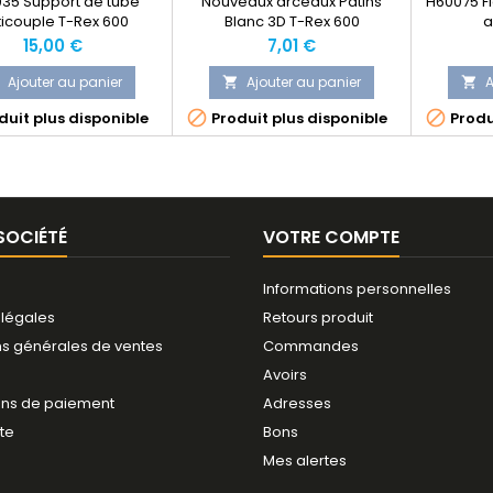
35 Support de tube
Nouveaux arceaux Patins
H60075 F
ticouple T-Rex 600
Blanc 3D T-Rex 600
a
Prix
Prix
15,00 €
7,01 €
Ajouter au panier
Ajouter au panier
A




uit plus disponible
Produit plus disponible
Produ
SOCIÉTÉ
VOTRE COMPTE
Informations personnelles
 légales
Retours produit
ns générales de ventes
Commandes
Avoirs
ns de paiement
Adresses
ite
Bons
Mes alertes