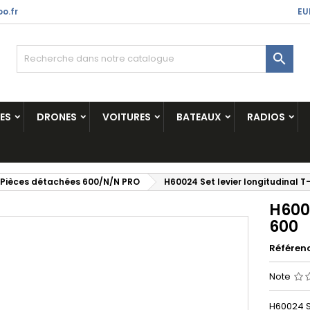
o.fr
EU

ES
DRONES
VOITURES
BATEAUX
RADIOS
Pièces détachées 600/N/N PRO
H60024 Set levier longitudinal T
H6002
600
Référen
Note
H60024 Se