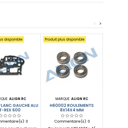
<
>
us disponible
Produit plus disponible
RQUE:
ALIGN RC
MARQUE:
ALIGN RC
MARQ
FLANC GAUCHE ALU
H60002 ROULEMENTS
H6001
T-REX 600
8X14X4 MM
OPTION M
mentaire(s):
0
Commentaire(s):
0
Comme