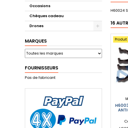
Occasions
H60024 Se
Chèques cadeau
16 AUT
Drones
Produit
MARQUES
FOURNISSEURS
Pas de fabricant
M
H6003
ANTI
C