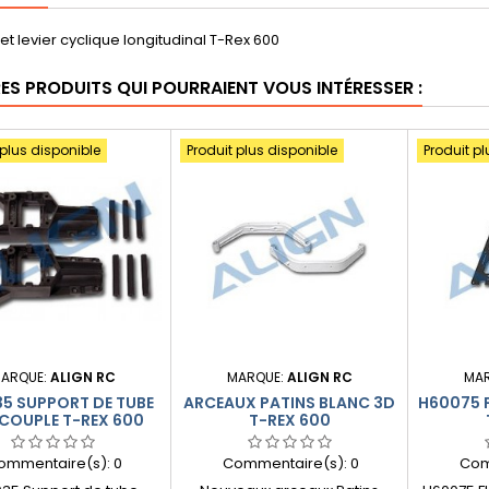
t levier cyclique longitudinal T-Rex 600
RES PRODUITS QUI POURRAIENT VOUS INTÉRESSER :
 plus disponible
Produit plus disponible
Produit pl
ARQUE:
ALIGN RC
MARQUE:
ALIGN RC
MA
5 SUPPORT DE TUBE
ARCEAUX PATINS BLANC 3D
H60075 
COUPLE T-REX 600
T-REX 600
ommentaire(s):
0
Commentaire(s):
0
Com