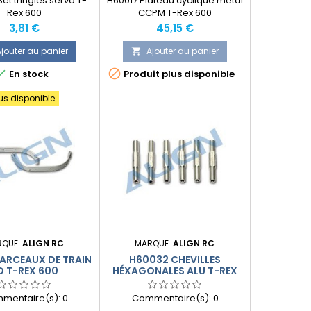
et tringles servo T-
H60017 Plateau cyclique métal
Rex 600
CCPM T-Rex 600
Prix
Prix
3,81 €
45,15 €
jouter au panier
Ajouter au panier



En stock
Produit plus disponible
lus disponible
RQUE:
ALIGN RC
MARQUE:
ALIGN RC
ARCEAUX DE TRAIN
H60032 CHEVILLES
D T-REX 600
HÉXAGONALES ALU T-REX
600
mentaire(s):
0
Commentaire(s):
0