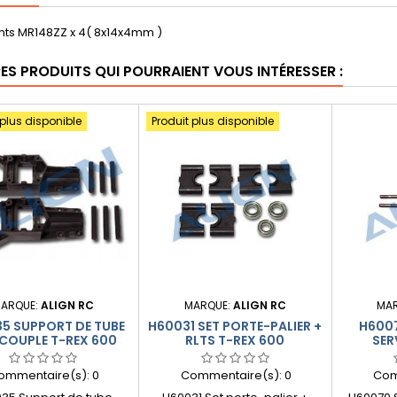
ts MR148ZZ x 4( 8x14x4mm )
RES PRODUITS QUI POURRAIENT VOUS INTÉRESSER :
 plus disponible
Produit plus disponible
ARQUE:
ALIGN RC
MARQUE:
ALIGN RC
MA
5 SUPPORT DE TUBE
H60031 SET PORTE-PALIER +
H6007
COUPLE T-REX 600
RLTS T-REX 600
SER
ommentaire(s):
0
Commentaire(s):
0
Com