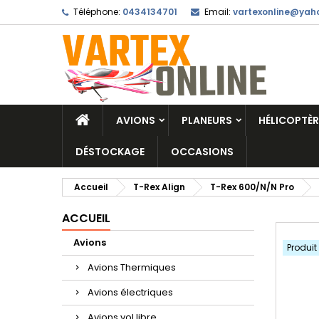
Téléphone:
0434134701
Email:
vartexonline@yaho
AVIONS
PLANEURS
HÉLICOPTÈR
DÉSTOCKAGE
OCCASIONS
Accueil
T-Rex Align
T-Rex 600/N/N Pro
ACCUEIL
Avions
Produit
Avions Thermiques
Avions électriques
Avions vol libre