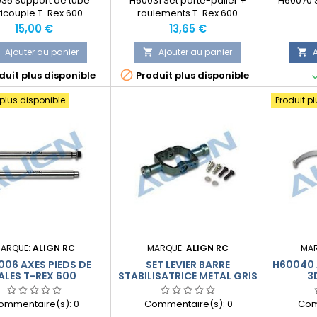
35 Support de tube
H60031 Set porte-palier +
H60070 S
ticouple T-Rex 600
roulements T-Rex 600
Prix
Prix
15,00 €
13,65 €
Ajouter au panier
Ajouter au panier
A




uit plus disponible
Produit plus disponible
 plus disponible
Produit p
ARQUE:
ALIGN RC
MARQUE:
ALIGN RC
MA
06 AXES PIEDS DE
SET LEVIER BARRE
H60040 
ALES T-REX 600
STABILISATRICE METAL GRIS
3
T-REX 600
ommentaire(s):
0
Commentaire(s):
0
Com