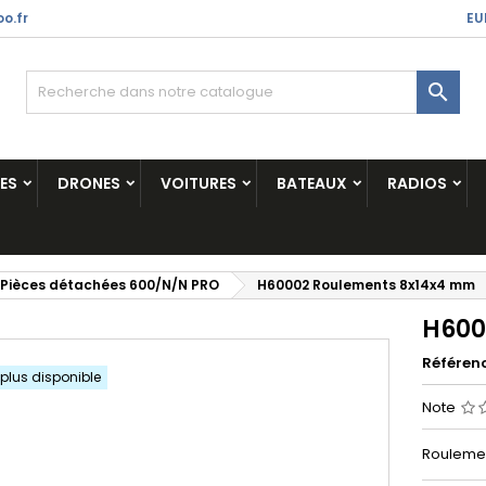
o.fr
EU

ES
DRONES
VOITURES
BATEAUX
RADIOS
Pièces détachées 600/N/N PRO
H60002 Roulements 8x14x4 mm
H600
Référen
 plus disponible
Note
Roulemen