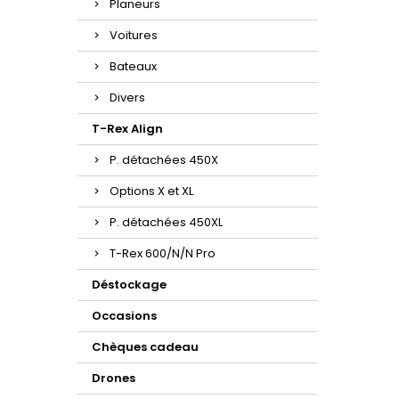
Planeurs
Voitures
Bateaux
Divers
T-Rex Align
P. détachées 450X
Options X et XL
P. détachées 450XL
T-Rex 600/N/N Pro
Déstockage
Occasions
Chèques cadeau
Drones