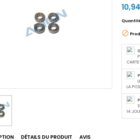
10,9
Quantit

Prod
P
CARTE 
P
L
LA POS
P
S
14 JO
PTION
DÉTAILS DU PRODUIT
AVIS