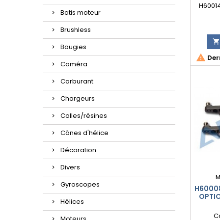
H6001
Batis moteur
Brushless
Bougies

Dern
Caméra
Carburant
Chargeurs
Colles/résines
Cônes d'hélice
Décoration
Divers
M
Gyroscopes
H60008
OPTIO
Hélices
C
Moteurs