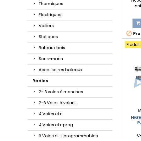
H600
Thermiques
an
Electriques
Voiliers

Prod
Statiques
Produit
Bateaux bois
Sous-marin
Accessoires bateaux
Radios
2- 3 voies à manches
2-3 Voies à volant
M
4 Voies et+
H600
P
4 Voies et+ prog.
C
6 Voies et + programmables