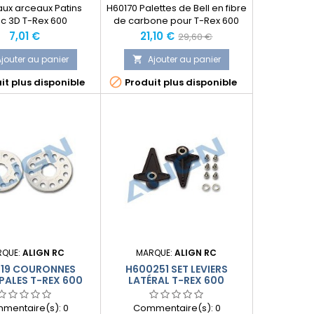
ux arceaux Patins
H60170 Palettes de Bell en fibre
nc 3D T-Rex 600
de carbone pour T-Rex 600
Prix
Prix
Prix
7,01 €
21,10 €
29,60 €
normal
jouter au panier
Ajouter au panier


it plus disponible
Produit plus disponible
RQUE:
ALIGN RC
MARQUE:
ALIGN RC
19 COURONNES
H600251 SET LEVIERS
PALES T-REX 600
LATÉRAL T-REX 600
mentaire(s):
0
Commentaire(s):
0