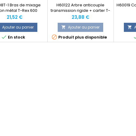
8T-1 Bras de mixage
H60122 Arbre anticouple
H60019 Co
ion métal T-Rex 600
transmission rigide + carter T-
Rex 600 ( remplacé par
Prix
Prix
21,52 €
23,88 €
H6012203 )
Ajouter au panier
Ajouter au panier
A





En stock
Produit plus disponible