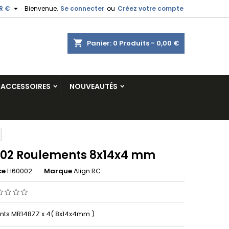

R €
Bienvenue,
Se connecter
ou
Créez votre compte
shopping_cart
Panier:
0
Produits - 0,00 €
ACCESSOIRES
NOUVEAUTÉS
02 Roulements 8x14x4 mm
ce
H60002
Marque
Align RC
ts MR148ZZ x 4( 8x14x4mm )