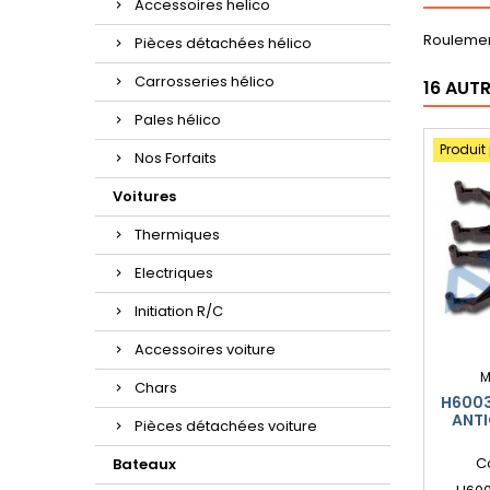
Accessoires helico
Roulemen
Pièces détachées hélico
Carrosseries hélico
16 AUT
Pales hélico
Produit
Nos Forfaits
Voitures
Thermiques
Electriques
Initiation R/C
Accessoires voiture
M
Chars
H6003
ANTI
Pièces détachées voiture
C
Bateaux