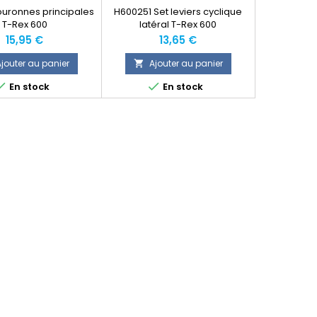
uronnes principales
H600251 Set leviers cyclique
T-Rex 600
latéral T-Rex 600
Prix
Prix
15,95 €
13,65 €
jouter au panier
Ajouter au panier



En stock
En stock