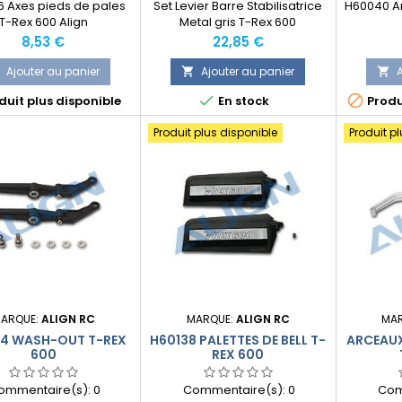
 Axes pieds de pales
Set Levier Barre Stabilisatrice
H60040 Ar
T-Rex 600 Align
Metal gris T-Rex 600
Prix
Prix
8,53 €
22,85 €
Ajouter au panier
Ajouter au panier
A





uit plus disponible
En stock
Produ
Produit plus disponible
Produit p
ARQUE:
ALIGN RC
MARQUE:
ALIGN RC
MA
4 WASH-OUT T-REX
H60138 PALETTES DE BELL T-
ARCEAUX
600
REX 600
ommentaire(s):
0
Commentaire(s):
0
Com