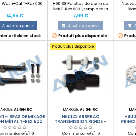
4 Wash-Out T-Rex 600
H60138 Palettes de barre de
Nouvea
Bell T-Rex 600 ( remplace la
Bla
référence H60011 )
Prix
Prix
14,85 €
7,99 €
Ajouter au panier
Ajouter au panier
A





ier article en stock
Produit plus disponible
Produ
Produit plus disponible
ARQUE:
ALIGN RC
MARQUE:
ALIGN RC
MA
T-1 BRAS DE MIXAGE
H60122 ARBRE AC
H600
N MÉTAL T-REX 600
TRANSMISSION RIGIDE +
PRINCI
CARTER T-REX 600
ommentaire(s):
0
Commentaire(s):
0
Com