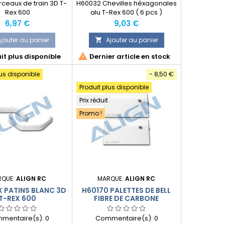
ceaux de train 3D T-
H60032 Chevilles héxagonales
Rex 600
alu T-Rex 600 ( 6 pcs )
Prix
Prix
6,97 €
9,03 €
jouter au panier
Ajouter au panier


it plus disponible
Dernier article en stock
lus disponible
- 8,50 €
Produit plus disponible
Prix réduit
Promo !
RQUE:
ALIGN RC
MARQUE:
ALIGN RC
 PATINS BLANC 3D
H60170 PALETTES DE BELL
T-REX 600
FIBRE DE CARBONE
mentaire(s):
0
Commentaire(s):
0