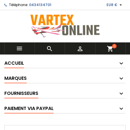

Téléphone:
0434134701
EUR €
0



shopping_cart
ACCUEIL
MARQUES
FOURNISSEURS
PAIEMENT VIA PAYPAL