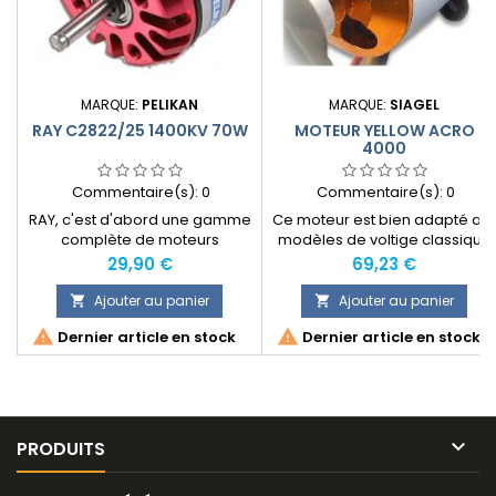
MARQUE:
PELIKAN
MARQUE:
SIAGEL
RAY C2822/25 1400KV 70W
MOTEUR YELLOW ACRO
4000
Commentaire(s):
0
Commentaire(s):
0
RAY, c'est d'abord une gamme
Ce moteur est bien adapté au
complète de moteurs
modèles de voltige classique
brushless de grande qualité
et 3D jusqu'à 4000g.
Prix
Prix
29,90 €
69,23 €
pour répondre à toutes les
attentes des aéromodélistes,
Ajouter au panier
Ajouter au panier


quelque soit leur discipline.


Dernier article en stock
Dernier article en stock
Cette gamme peut motoriser
des avions de 200g à 5kg. Les
moteurs sont usinés avec
grande précision et bobinés
machine avec le plus grand
soin. Les connecteurs or sont

PRODUITS
déjà installés sur la...