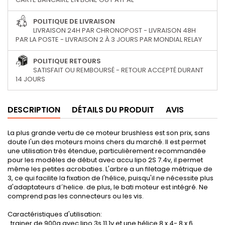
POLITIQUE DE LIVRAISON
LIVRAISON 24H PAR CHRONOPOST - LIVRAISON 48H
PAR LA POSTE - LIVRAISON 2 À 3 JOURS PAR MONDIAL RELAY
POLITIQUE RETOURS
SATISFAIT OU REMBOURSÉ - RETOUR ACCEPTÉ DURANT
14 JOURS
DESCRIPTION
DÉTAILS DU PRODUIT
AVIS
La plus grande vertu de ce moteur brushless est son prix, sans
doute l'un des moteurs moins chers du marché. Il est permet
une utilisation très étendue, particulièrement recommandée
pour les modèles de début avec accu lipo 2S 7.4v, il permet
même les petites acrobaties. L'arbre a un filetage métrique de
3, ce qui facilite la fixation de l'hélice, puisqu'il ne nécessite plus
d'adaptateurs d´helice. de plus, le bati moteur est intégré. Ne
comprend pas les connecteurs ou les vis.
Caractéristiques d'utilisation:
. trainer de 900g avec lipo 3s 11,1v et une hélice 8 x 4- 8 x 6