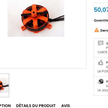
50,0
Quantit

Derni
P
CARTE 
P
L
LA POS
P
S
14 JO
PTION
DÉTAILS DU PRODUIT
AVIS