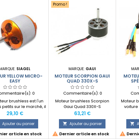
Promo !
MARQUE:
SIAGEL
MARQUE:
GAUI
MAR
UR YELLOW MICRO-
MOTEUR SCORPION GAUI
MOTEU
EASY
QUAD 330X-S
SPÉ
ommentaire(s):
0
Commentaire(s):
0
Com
eur brushless est l'un
Moteur brushless Scorpion
Moteur b
 petits sur le marché, il
Gaui Quad 330X-S
voiture
nçu pour motoriser les
Prix
Prix
29,10 €
63,21 €
 planeurs de type Fox (
lex ) ou Mini Discus 5
Ajouter au panier
Ajouter au panier
A


er ) ou motoriser des


ier article en stock
Dernier article en stock
Dernie
 utilisant un moteur en