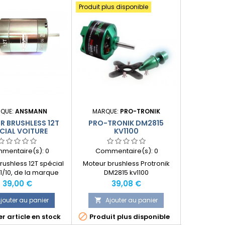
Produit plus disponible
QUE:
ANSMANN
MARQUE:
PRO-TRONIK
MA
R BRUSHLESS 12T
PRO-TRONIK DM2815
MOTEUR B
CIAL VOITURE
KV1100
ELB
mentaire(s):
0
Commentaire(s):
0
Comme
rushless 12T spécial
Moteur brushless Protronik
Moteur Brus
 1/10, de la marque
DM2815 kv1100
Elbatros BM
Ansmann
Livré 
Prix
Prix
P
39,00 €
39,08 €
2
jouter au panier
Ajouter au panier
Ajo




r article en stock
Produit plus disponible
Dernier 