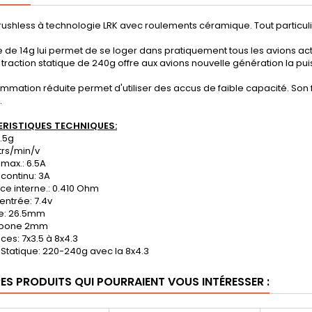
ushless à technologie LRK avec roulements céramique. Tout particuli
de 14g lui permet de se loger dans pratiquement tous les avions actu
 traction statique de 240g offre aux avions nouvelle génération la p
mation réduite permet d'utiliser des accus de faible capacité. Son f
.
RISTIQUES TECHNIQUES:
4.5g
 trs/min/v
 max.: 6.5A
 continu: 3A
nce interne.: 0.410 Ohm
 entrée: 7.4v
re: 26.5mm
arbone 2mm
ices: 7x3.5 à 8x4.3
n Statique: 220-240g avec la 8x4.3
RES PRODUITS QUI POURRAIENT VOUS INTÉRESSER :