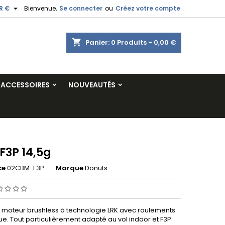

R €
Bienvenue,
Se connecter
ou
Créez votre compte
shopping_cart
Panier:
0
Produits - 0,00 €
ACCESSOIRES
NOUVEAUTÉS
F3P 14,5g
ce
02CBM-F3P
Marque
Donuts
moteur brushless à technologie LRK avec roulements
e. Tout particulièrement adapté au vol indoor et F3P.