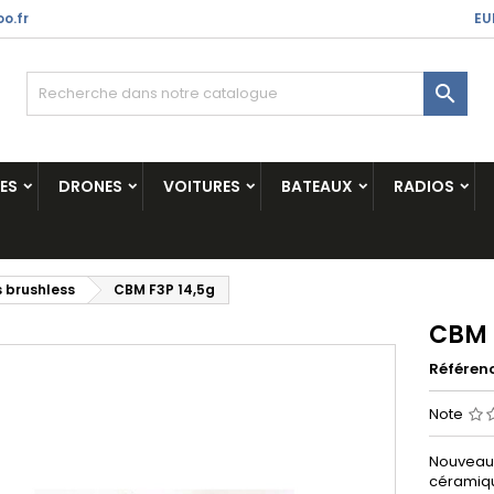
o.fr
EU

ES
DRONES
VOITURES
BATEAUX
RADIOS
 brushless
CBM F3P 14,5g
CBM 
Référen
Note
Nouveau 
céramiqu