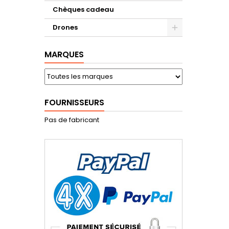
propuls
Chèques cadeau
de l'héli
comp
Drones
´héli
MARQUES
FOURNISSEURS
Pas de fabricant