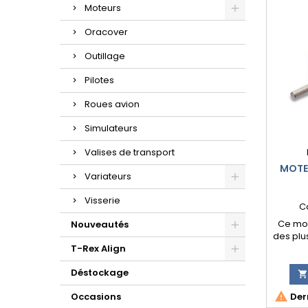
Moteurs
Oracover
Outillage
Pilotes
Roues avion
Simulateurs
Valises de transport
MOTE
Variateurs
Visserie
C
Ce mot
Nouveautés
des plus
T-Rex Align
est co
petits
Déstockage
Multip

Graupn

Occasions
Dern
avions