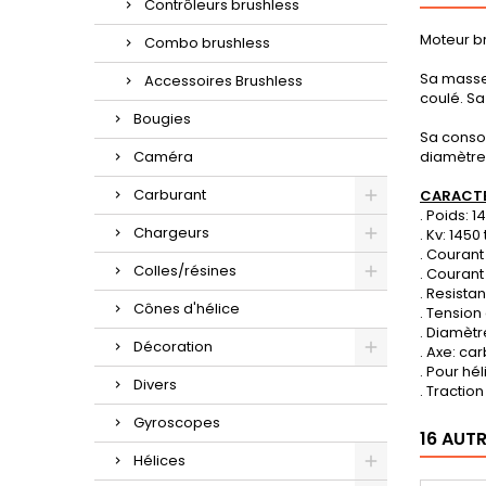
Contrôleurs brushless
Moteur br
Combo brushless
Sa masse 
Accessoires Brushless
coulé. Sa
Bougies
Sa consom
Caméra
diamètre
Carburant
CARACTE
. Poids: 1
Chargeurs
. Kv: 1450
. Courant
Colles/résines
. Courant
. Resista
Cônes d'hélice
. Tension
. Diamèt
Décoration
. Axe: c
. Pour hél
Divers
. Tractio
Gyroscopes
16 AUT
Hélices