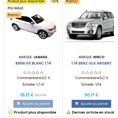
Produit plus disponible
-30%
Promo !
Prix réduit
Promo !
MARQUE:
JAMARA
MARQUE:
NINCO
BMW X6 BLANC 1:14
1:14 BENZ GLK ARGENT
Commentaire(s):
0
Commentaire(s):
0
Échelle: 1 / 14
Échelle: 1/14
Prix
Prix
Prix
35,12 €
50,17 €
50,17 €
normal
Ajouter au panier
Ajouter au panier




Produit plus disponible
Dernier article en stock