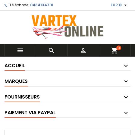

Téléphone:
0434134701
EUR €
0



shopping_cart
ACCUEIL
MARQUES
FOURNISSEURS
PAIEMENT VIA PAYPAL