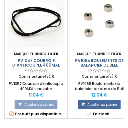
MARQUE:
THUNDER TIGER
MARQUE:
THUNDER TIGER
PV1057 COURROIE
PV1085 ROULEMENTS DE
D'ANTICOUPLE 400MXL
BALANCIER DE BELL
INNOVATOR
INNOVATOR
Commentaire(s):
0
Commentaire(s):
0
PV1057 Courroie d'anticouple
PV1085 Roulements de
400MXL Innovator
balancier de barre de Bell
Innovator
Prix
Prix
11,04 €
12,04 €
Ajouter au panier
Ajouter au panier




Produit plus disponible
En stock