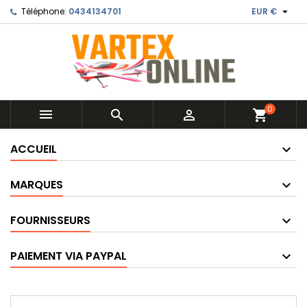

Téléphone:
0434134701
EUR €
0



shopping_cart
ACCUEIL
MARQUES
FOURNISSEURS
PAIEMENT VIA PAYPAL