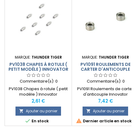
MARQUE:
THUNDER TIGER
MARQUE:
THUNDER TIGER
PV1038 CHAPES À ROTULE (
PV1091 ROULEMENTS DE
PETIT MODÈLE ) INNOVATOR
CARTER D'ANTICOUPLE
INNOVATOR
Commentaire(s):
0
Commentaire(s):
0
PV1038 Chapes à rotule ( petit
PV1091 Roulements de carter
modèle ) Innovator
d'anticouple Innovator
Prix
Prix
2,61 €
7,42 €
Ajouter au panier
Ajouter au panier




En stock
Dernier article en stock