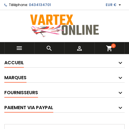

Téléphone:
0434134701
EUR €
0



shopping_cart
ACCUEIL
MARQUES
FOURNISSEURS
PAIEMENT VIA PAYPAL