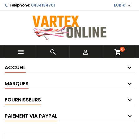

Téléphone:
0434134701
EUR €
0



shopping_cart
ACCUEIL
MARQUES
FOURNISSEURS
PAIEMENT VIA PAYPAL