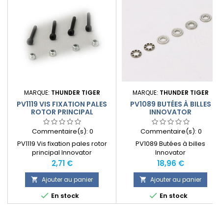
MARQUE:
THUNDER TIGER
MARQUE:
THUNDER TIGER
PV1119 VIS FIXATION PALES
PV1089 BUTÉES À BILLES
ROTOR PRINCIPAL
INNOVATOR
INNOVATOR
Commentaire(s):
0
Commentaire(s):
0
PV1119 Vis fixation pales rotor
PV1089 Butées à billes
principal Innovator
Innovator
Prix
Prix
2,71 €
18,96 €
Ajouter au panier
Ajouter au panier




En stock
En stock