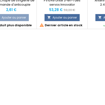
Chape de tringlerie de
PV1049 Unité 3-en-1 des
Antenn
ande d'anticouple
servos Innovator
2.4
Innovator
Prix
Prix
Prix
2,61 €
53,28 €
59,20 €
normal
Ajouter au panier
Ajouter au panier
A



uit plus disponible
Dernier article en stock