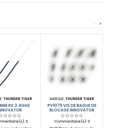
<
>
E:
THUNDER TIGER
MARQUE:
THUNDER TIGER
MARQUE:
NNE RX 2.4GHZ
PV1079 VIS DE BAGUE DE
PV1031 
INNOVATOR
BLOCAGE INNOVATOR
FUSE
IN
mentaire(s):
0
Commentaire(s):
0
Comme