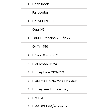
Flash Back
Funcopter
FREYA HIROBO
Gaui X5
Gaui Hurricane 200/255
Griffin 450
Hélico 3 voies 735
HONEYBEE FP V2
Honey bee CP3/CPX
HONEYBEE KING V2 / TINY 3CP
Honeybee Tripale Esky
HM4-3
HM4-6S T2M/Walkera