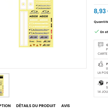
8,93
Quantit

En s
P
CARTE 
P
L
LA POS
P
S
14 JO
PTION
DÉTAILS DU PRODUIT
AVIS