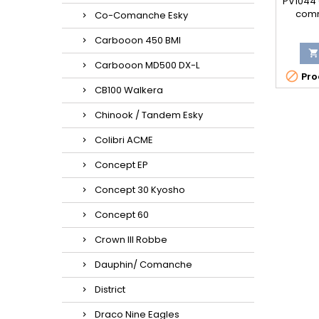
PV1044 
comm
Co-Comanche Esky
Carbooon 450 BMI

Carbooon MD500 DX-L

Prod
CB100 Walkera
Chinook / Tandem Esky
Colibri ACME
Concept EP
Concept 30 Kyosho
Concept 60
Crown III Robbe
Dauphin/ Comanche
District
Draco Nine Eagles