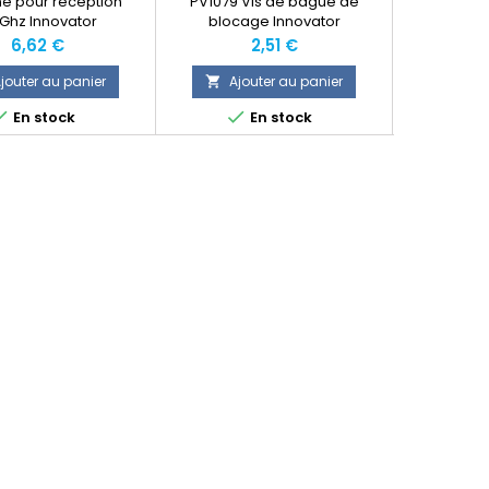
e pour réception
PV1079 Vis de bague de
PV1031 Plo
Ghz Innovator
blocage Innovator
fuselage 
Prix
Prix
P
6,62 €
2,51 €
jouter au panier
Ajouter au panier
Ajo





En stock
En stock