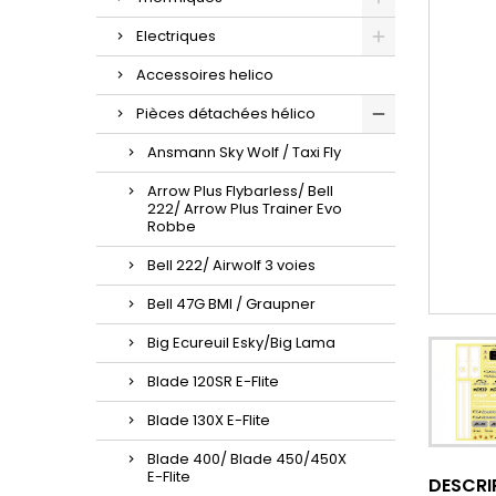
Electriques
Accessoires helico
Pièces détachées hélico
Ansmann Sky Wolf / Taxi Fly
Arrow Plus Flybarless/ Bell
222/ Arrow Plus Trainer Evo
Robbe
Bell 222/ Airwolf 3 voies
Bell 47G BMI / Graupner
Big Ecureuil Esky/Big Lama
Blade 120SR E-Flite
Blade 130X E-Flite
Blade 400/ Blade 450/450X
E-Flite
DESCRI