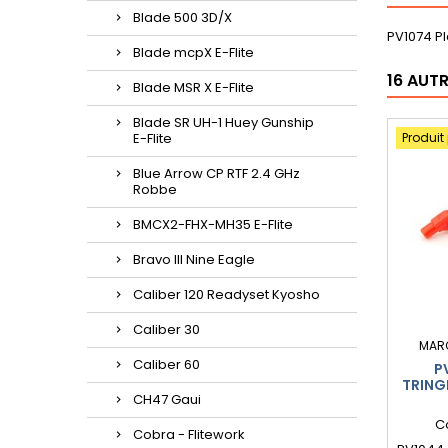
Blade 500 3D/X
PV1074 P
Blade mcpX E-Flite
16 AUT
Blade MSR X E-Flite
Blade SR UH-1 Huey Gunship
E-Flite
Produit
Blue Arrow CP RTF 2.4 GHz
Robbe
BMCX2-FHX-MH35 E-Flite
Bravo III Nine Eagle
Caliber 120 Readyset Kyosho
Caliber 30
MAR
Caliber 60
P
TRING
CH47 Gaui
D'ANT
C
Cobra - Flitework