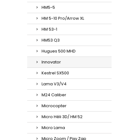
HM5-5
HM 5-10 Pro/Arrow XL
HM 53-1
HM53 Q3
Hugues 500 MHD
Innovator
Kestrel SX500
Lama V3/V4
M24 Caliber
Microcopter
Micro Héli 3D/ HM 52
Micro Lama
Micro Zoom / Pixy Zap