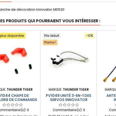
lanche de décoration Innovator MD530
RES PRODUITS QUI POURRAIENT VOUS INTÉRESSER :
 plus disponible
Prix réduit
-10%
Promo !
QUE:
THUNDER TIGER
MARQUE:
THUNDER TIGER
MARQU
V1044 CHAPE DE
PV1049 UNITÉ 3-EN-1 DES
ANTE
LERIE DE COMMANDE
SERVOS INNOVATOR
ICOUPLE INNOVATOR
ommentaire(s):
0
Commentaire(s):
0
Com