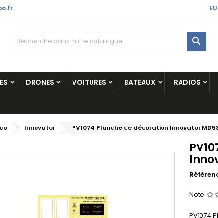
o.fr
EU

ES
DRONES
VOITURES
BATEAUX
RADIOS
ico
Innovator
PV1074 Planche de décoration Innovator MD5
PV10
Inno
Référen
Note
PV1074 P