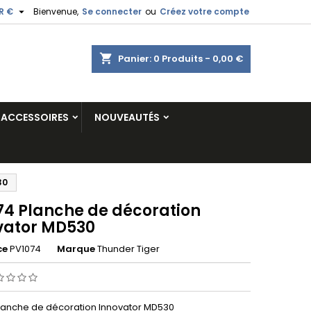

R €
Bienvenue,
Se connecter
ou
Créez votre compte
shopping_cart
Panier:
0
Produits - 0,00 €
ACCESSOIRES
NOUVEAUTÉS
30
74 Planche de décoration
vator MD530
ce
PV1074
Marque
Thunder Tiger
lanche de décoration Innovator MD530