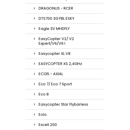
DRAGONUS - RCER
DTS700 3G FBL ESKY
Eagle 3V MHDFLY
EasyCopter V2/ V2
Expert/V6/V6 l
Easycopter XL V8
EASYCOPTER XS 2,4GHz
EC135 - AXIAL
Eco 7/ Eco 7 Sport
Eco 8
Easycopter Star Flybarless
Eolo
Excell 200