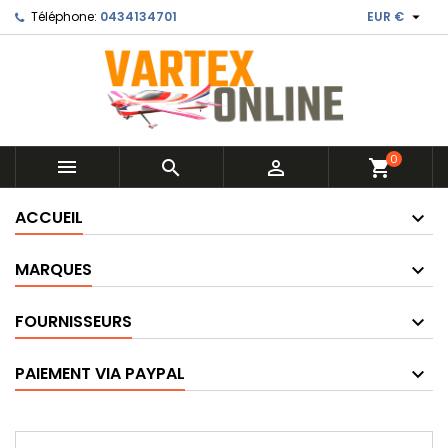

Téléphone:
0434134701
EUR €
0



shopping_cart
ACCUEIL
MARQUES
FOURNISSEURS
PAIEMENT VIA PAYPAL