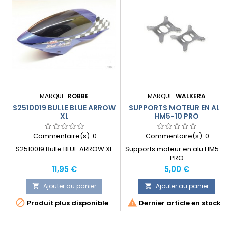
MARQUE:
ROBBE
MARQUE:
WALKERA
S2510019 BULLE BLUE ARROW
SUPPORTS MOTEUR EN ALU
XL
HM5-10 PRO
Commentaire(s):
0
Commentaire(s):
0
S2510019 Bulle BLUE ARROW XL
Supports moteur en alu HM5-1
PRO
Prix
Prix
11,95 €
5,00 €
Ajouter au panier
Ajouter au panier




Produit plus disponible
Dernier article en stock