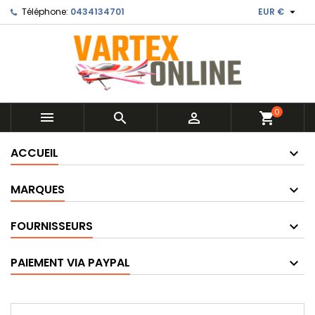

Téléphone:
0434134701
EUR €
0



shopping_cart
ACCUEIL
MARQUES
FOURNISSEURS
PAIEMENT VIA PAYPAL