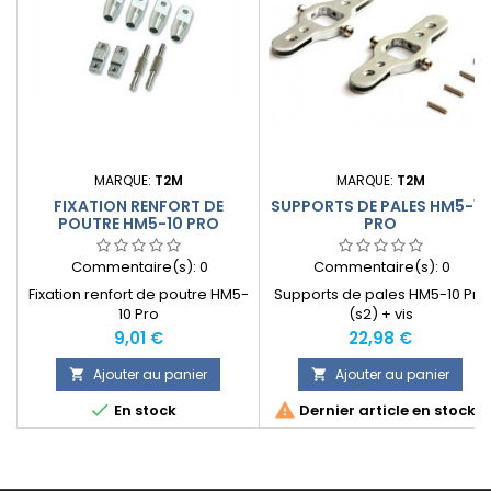
MARQUE:
T2M
MARQUE:
T2M
FIXATION RENFORT DE
SUPPORTS DE PALES HM5-10
POUTRE HM5-10 PRO
PRO
Commentaire(s):
0
Commentaire(s):
0
Fixation renfort de poutre HM5-
Supports de pales HM5-10 Pro
10 Pro
(s2) + vis
Prix
Prix
9,01 €
22,98 €
Ajouter au panier
Ajouter au panier




En stock
Dernier article en stock