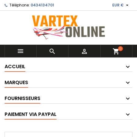

Téléphone:
0434134701
EUR €
0



shopping_cart
ACCUEIL
MARQUES
FOURNISSEURS
PAIEMENT VIA PAYPAL