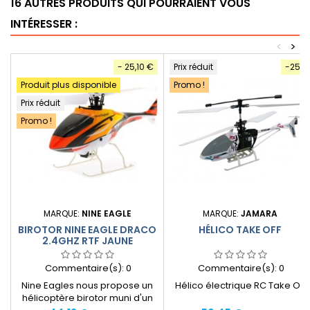
16 AUTRES PRODUITS QUI POURRAIENT VOUS
INTÉRESSER :
<
>
- 25,10 €
Prix réduit
-25%
Produit plus disponible
Promo !
Prix réduit
Promo !
MARQUE:
NINE EAGLE
MARQUE:
JAMARA
BIROTOR NINE EAGLE DRACO
HÉLICO TAKE OFF
2.4GHZ RTF JAUNE
Commentaire(s):
0
Commentaire(s):
0
Nine Eagles nous propose un
Hélico électrique RC Take Off
hélicoptère birotor muni d'un