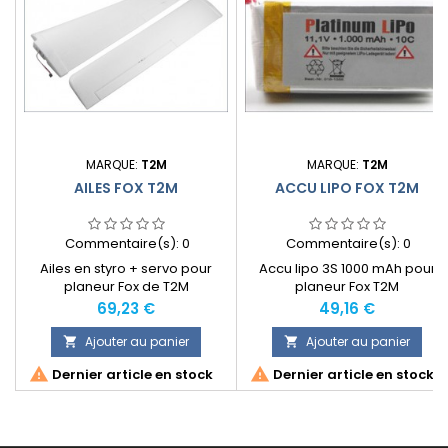
MARQUE:
T2M
MARQUE:
T2M
AILES FOX T2M
ACCU LIPO FOX T2M
Commentaire(s):
0
Commentaire(s):
0
Ailes en styro + servo pour
Accu lipo 3S 1000 mAh pour
planeur Fox de T2M
planeur Fox T2M
Prix
Prix
69,23 €
49,16 €
Ajouter au panier
Ajouter au panier




Dernier article en stock
Dernier article en stock