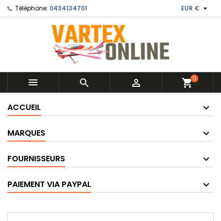

Téléphone:
0434134701
EUR €
0



shopping_cart
ACCUEIL
MARQUES
FOURNISSEURS
PAIEMENT VIA PAYPAL