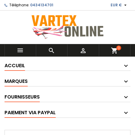

Téléphone:
0434134701
EUR €
0



shopping_cart
ACCUEIL
MARQUES
FOURNISSEURS
PAIEMENT VIA PAYPAL