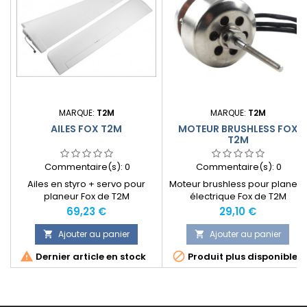
MARQUE:
T2M
MARQUE:
T2M
AILES FOX T2M
MOTEUR BRUSHLESS FOX
T2M
Commentaire(s):
0
Commentaire(s):
0
Ailes en styro + servo pour
Moteur brushless pour planeur
planeur Fox de T2M
électrique Fox de T2M
Prix
Prix
69,23 €
29,10 €
Ajouter au panier
Ajouter au panier




Dernier article en stock
Produit plus disponible