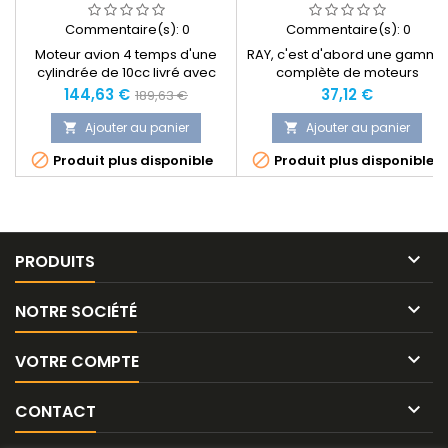
Commentaire(s):
0
Commentaire(s):
0
Moteur avion 4 temps d'une
RAY, c'est d'abord une gamme
cylindrée de 10cc livré avec
complète de moteurs
silencieux.
brushless de grande qualité
Prix
Prix
Prix
144,63 €
37,12 €
189,63 €
pour répondre à toutes les
normal
attentes des aéromodélistes,
Ajouter au panier
Ajouter au panier


quelque soit leur discipline.


Produit plus disponible
Produit plus disponible
Cette gamme peut motoriser
des avions de 200g à 5kg. Les
moteurs sont usinés avec
grande précision et bobinés
machine avec le plus grand
soin. Les connecteurs or sont

PRODUITS
déjà installés sur la...

NOTRE SOCIÉTÉ

VOTRE COMPTE

CONTACT