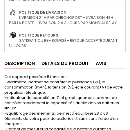
POLITIQUE DE LIVRAISON
LIVRAISON 24H PAR CHRONOPOST - LIVRAISON 48H
PAR LA POSTE - LIVRAISON 2 À 3 JOURS PAR MONDIAL RELAY
POLITIQUE RETOURS
SATISFAIT OU REMBOURSÉ - RETOUR ACCEPTÉ DURANT
14 JOURS
DESCRIPTION
DÉTAILS DU PRODUIT
AVIS
Cet appareil possède 5 fonctions:
-Wattmètre: permet de contrôler la puissance (W), la
consommation (mAh), la tension (V), et le courant (A) de votre
propulsion électrique.
-Indicateur de capacité en % et graphiquement: permet de
contrôler rapidement la capacité résiduelle de vos batteries
lithium.
-Equilibrage des éléments: permet d'équilibrer 2S à 6S
éléments de votre pack de batteries lithium, sans l'aide d'un
chargeur.
-Permet de mesurer la capacité de la batterie durant sa