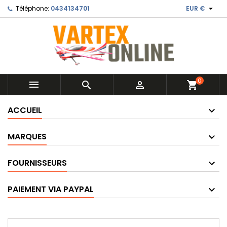

Téléphone:
0434134701
EUR €
0



shopping_cart
ACCUEIL
MARQUES
FOURNISSEURS
PAIEMENT VIA PAYPAL