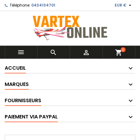

Téléphone:
0434134701
EUR €
0



shopping_cart
ACCUEIL
MARQUES
FOURNISSEURS
PAIEMENT VIA PAYPAL