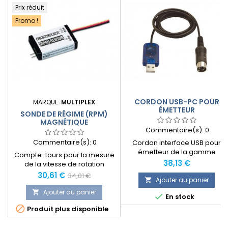
Prix réduit
Promo !
CORDON USB-PC POUR
MARQUE:
MULTIPLEX
ÉMETTEUR
SONDE DE RÉGIME (RPM)
MAGNÉTIQUE
Commentaire(s):
0
Commentaire(s):
0
Cordon interface USB pour
émetteur de la gamme
Compte-tours pour la mesure
Multiplex Royal Evo et autres.
Prix
38,13 €
de la vitesse de rotation
d’éléments en mouvement
Prix
Prix
30,61 €
34,01 €
Ajouter au panier

pour lesquels il est impossible
normal
d’utiliser un compte-tours
Ajouter au panier


En stock
optique. Le nombre d’aimants

Produit plus disponible
peut être réglé soit avec le
MULTImate (# 8 2094) soit sur