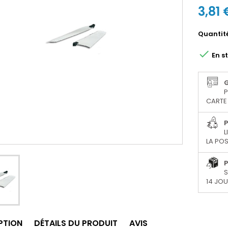
3,81 
Quantit

En s
P
CARTE 
P
L
LA POS
P
S
14 JO
PTION
DÉTAILS DU PRODUIT
AVIS