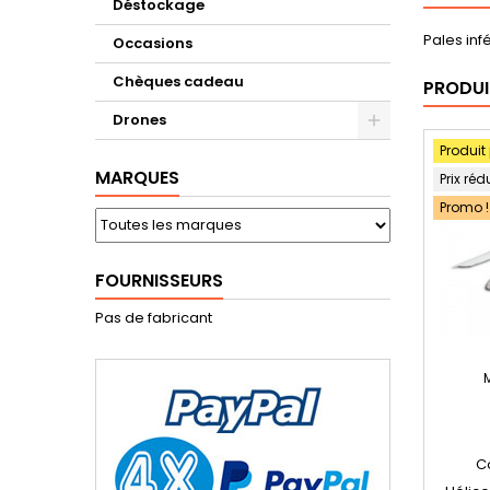
Déstockage
Pales inf
Occasions
Chèques cadeau
PRODUI
Drones
Produit
MARQUES
Prix réd
Promo !
FOURNISSEURS
Pas de fabricant
C