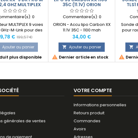
 2,4 GHZ MULTIPLEX
35C (11.1V) ORION
TLS1
ommentaire(s):
0
Commentaire(s):
0
Com
eur MULTIPLEX 9 voies
ORION - Accu lipo Carbon XX
Sonde d
 GHz-M-Link pour des
11.1V 35C - 1100 mah
pour r
ces particulières. En
rix
Prix
Prix
9,78 €
34,00 €
199,57 €
ue Dual-Receiver, ces
normal
urs disposent de deux
Ajouter au panier
Ajouter au panier
A


és de réception qui


uit plus disponible
Dernier article en stock
Dernie
ionnent en parallèle
teur Diversity). Avec
lification des signaux,
rantit une très grande
lité, et de ce fait, une
ellente qualité de
SOCIÉTÉ
VOTRE COMPTE
ception avec un...
Informations personnelles
 légales
Retours produit
ns générales de ventes
Commandes
Avoirs
ns de paiement
Adresses