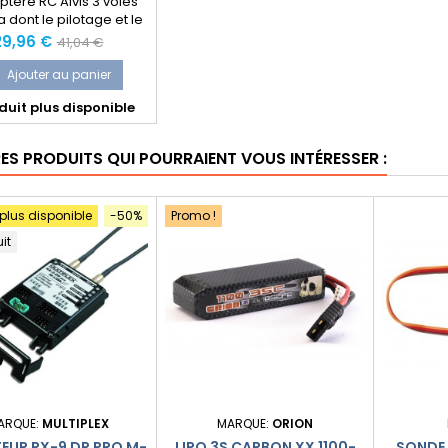
ptère RC Alvis 3 voies
dont le pilotage et le
uit immédiatement par
rix
Prix
29,96 €
41,04 €
tabilité et sa facilité
normal
d'usage.
Ajouter au panier
uit plus disponible
RES PRODUITS QUI POURRAIENT VOUS INTÉRESSER :
 plus disponible
-50%
Promo !
uit
ARQUE:
MULTIPLEX
MARQUE:
ORION
EUR RX-9 DR PRO M-
LIPO 3S CARBON XX 1100-
SONDE 