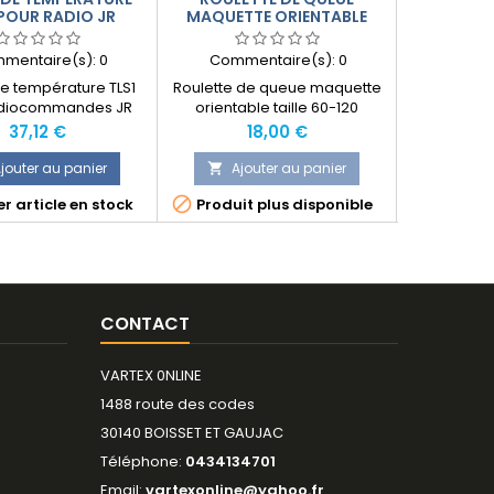
 POUR RADIO JR
MAQUETTE ORIENTABLE
JST/ROBB
TAILLE 60-120
mentaire(s):
0
Commentaire(s):
0
Comme
e température TLS1
Roulette de queue maquette
Set de 
adiocommandes JR
orientable taille 60-120
conversio
accus LiPo 
Prix
Prix
P
37,12 €
18,00 €
de marque
&amp; R
jouter au panier
Ajouter au panier
Ajo




r article en stock
Produit plus disponible
Produit
CONTACT
VARTEX 0NLINE
1488 route des codes
30140 BOISSET ET GAUJAC
Téléphone:
0434134701
Email:
vartexonline@yahoo.fr