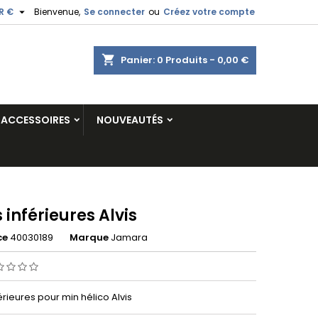

R €
Bienvenue,
Se connecter
ou
Créez votre compte
shopping_cart
Panier:
0
Produits - 0,00 €
ACCESSOIRES
NOUVEAUTÉS
 inférieures Alvis
ce
40030189
Marque
Jamara
érieures pour min hélico Alvis