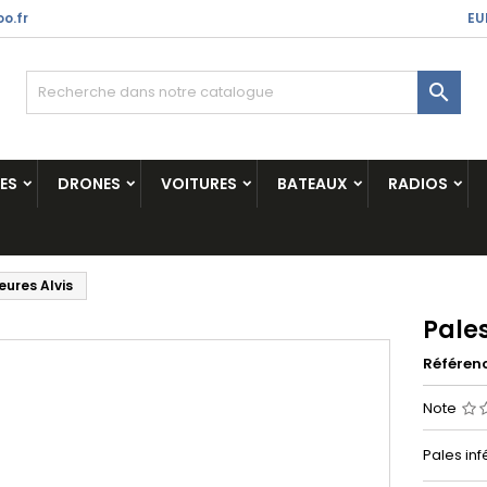
o.fr
EU

ES
DRONES
VOITURES
BATEAUX
RADIOS
eures Alvis
Pales
Référen
Note
Pales inf