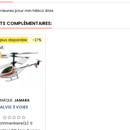
érieures pour min hélico Alvis
TS COMPLÉMENTAIRES:
 plus disponible
-27%
uit
MARQUE:
JAMARA
ALVIS 3 VOIES
ommentaire(s):
0