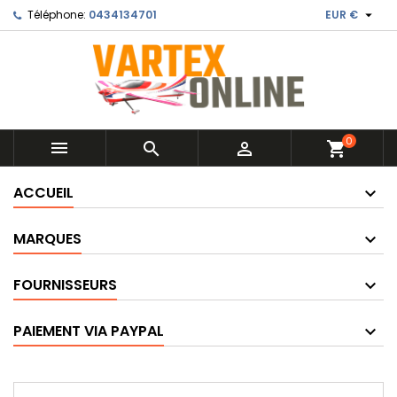

Téléphone:
0434134701
EUR €
0



shopping_cart
ACCUEIL
MARQUES
FOURNISSEURS
PAIEMENT VIA PAYPAL