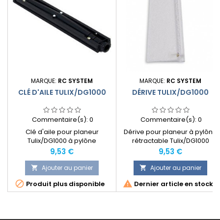
MARQUE:
RC SYSTEM
MARQUE:
RC SYSTEM
CLÉ D'AILE TULIX/DG1000
DÉRIVE TULIX/DG1000
Commentaire(s):
0
Commentaire(s):
0
Clé d'aile pour planeur
Dérive pour planeur à pylône
Tulix/DG1000 à pylône
rétractable Tulix/DG1000
rétractable
Prix
Prix
9,53 €
9,53 €
Ajouter au panier
Ajouter au panier




Produit plus disponible
Dernier article en stock