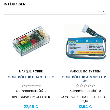
INTÉRESSER :
<
>
MARQUE:
ROBBE
MARQUE:
RC SYSTEM
CONTRÔLEUR D'ACCU LIPO
CONTRÔLEUR ACCUS LI-PO
3S
Commentaire(s):
0
Commentaire(s):
0
LIPO CAPACITY CHECKER
CONTROLEUR BATTERIE LI-PO 3S
11,1V
Prix
Prix
22,98 €
12,54 €