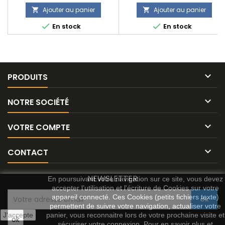
Ajouter au panier
Ajouter au panier




En stock
En stock

PRODUITS

NOTRE SOCIÉTÉ

VOTRE COMPTE

CONTACT
NEWSLETTER
En poursuivant votre navigation sur ce site, vous devez
accepter l’utilisation et l'écriture de Cookies sur votre
appareil connecté. Ces Cookies (petits fichiers texte)
permettent de suivre votre navigation, actualiser votre
J'accepte
panier, vous reconnaitre lors de votre prochaine visite et
sécuriser votre connexion. Pour en savoir plus et