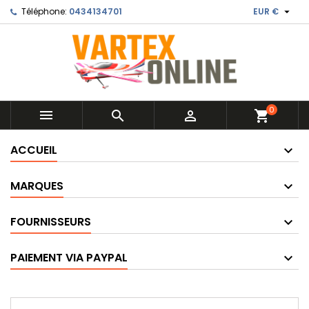

Téléphone:
0434134701
EUR €
0



shopping_cart
ACCUEIL
MARQUES
FOURNISSEURS
PAIEMENT VIA PAYPAL