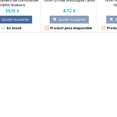
3 Leviers de commande
T5114-12 Pale anticouple CB100
T5114-1
CB100 Walkera
C
Prix
Prix
29,10 €
4,72 €
Ajouter au panier
Ajouter au panier
A





En stock
Produit plus disponible
Produ