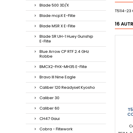
Blade 500 3D/X
T5114-23
Blade mcpX E-Flite
16 AUT
Blade MSR X E-Flite
Blade SR UH-1 Huey Gunship
E-Flite
Blue Arrow CP RTF 2.4 GHz
Robbe
BMCX2-FHX-MH35 E-Flite
Bravo III Nine Eagle
Caliber 120 Readyset Kyosho
Caliber 30
Caliber 60
T5
CO
CH47 Gaui
C
Cobra - Flitework