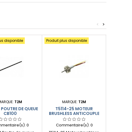
<
>
us disponible
Produit plus disponible
MARQUE:
T2M
MARQUE:
T2M
MA
4 POUTRE DE QUEUE
T5114-25 MOTEUR
T5114-21
CB100
BRUSHLESS ANTICOUPLE
CB100
mentaire(s):
0
Commentaire(s):
0
Comme