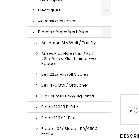
Electriques
Accessoires helico
Pièces détachées hélico
Ansmann Sky Wolf / Taxi Fly
Arrow Plus Flybarless/ Bell
222/ Arrow Plus Trainer Evo
Robbe
Bell 222/ Airwolf 3 voies
Bell 47G BMI / Graupner
Big Ecureuil Esky/Big Lama
Blade 120SR E-Flite
Blade 130X E-Flite
Blade 400/ Blade 450/450X
E-Flite
DESCRI