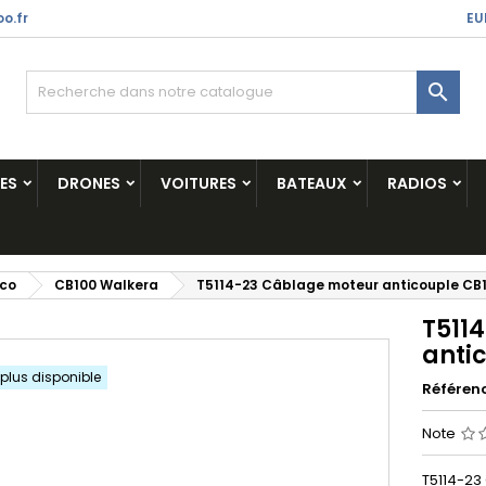
o.fr
EU

ES
DRONES
VOITURES
BATEAUX
RADIOS
ico
CB100 Walkera
T5114-23 Câblage moteur anticouple CB
T511
anti
 plus disponible
Référen
Note
T5114-23