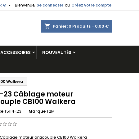

R €
Bienvenue,
Se connecter
ou
Créez votre compte
shopping_cart
Panier:
0
Produits - 0,00 €
ACCESSOIRES
NOUVEAUTÉS
100 Walkera
4-23 Câblage moteur
couple CB100 Walkera
ce
T5114-23
Marque
T2M
 Câblage moteur anticouple CB100 Walkera