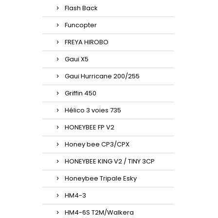
Flash Back
Funcopter
FREYA HIROBO
Gaui X5
Gaui Hurricane 200/255
Griffin 450
Hélico 3 voies 735
HONEYBEE FP V2
Honey bee CP3/CPX
HONEYBEE KING V2 / TINY 3CP
Honeybee Tripale Esky
HM4-3
HM4-6S T2M/Walkera