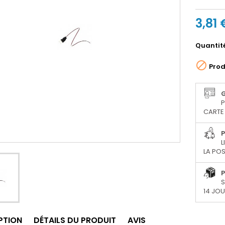
3,81 
Quantit

Prod
P
CARTE 
P
L
LA POS
P
S
14 JO
PTION
DÉTAILS DU PRODUIT
AVIS