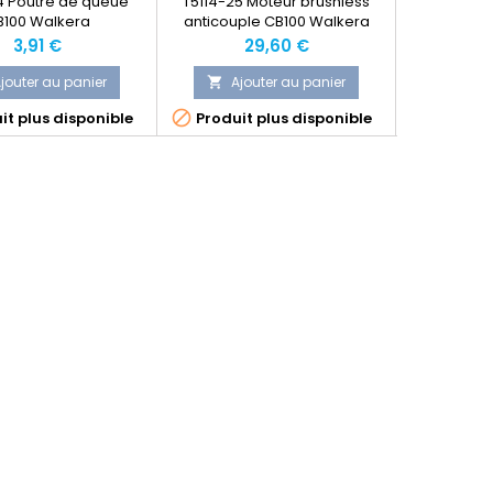
4 Poutre de queue
T5114-25 Moteur brushless
T5114-21 Ch
B100 Walkera
anticouple CB100 Walkera
Prix
Prix
P
3,91 €
29,60 €
jouter au panier
Ajouter au panier
Ajo




it plus disponible
Produit plus disponible
Dernier 