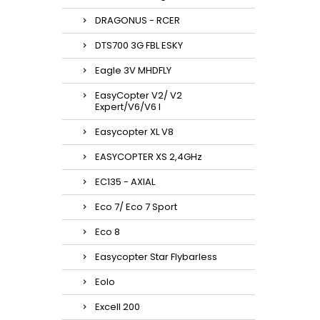
DRAGONUS - RCER
DTS700 3G FBL ESKY
Eagle 3V MHDFLY
EasyCopter V2/ V2
Expert/V6/V6 l
Easycopter XL V8
EASYCOPTER XS 2,4GHz
EC135 - AXIAL
Eco 7/ Eco 7 Sport
Eco 8
Easycopter Star Flybarless
Eolo
Excell 200