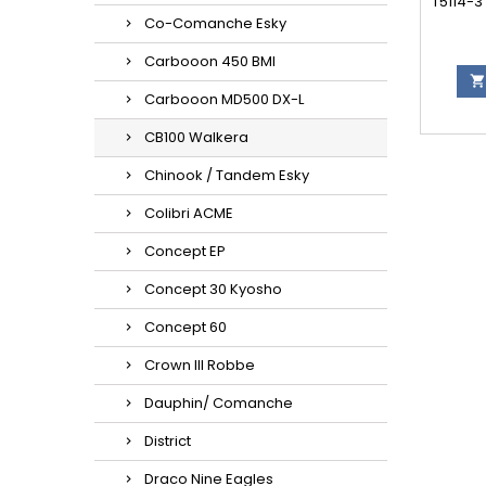
T5114-
Co-Comanche Esky
Carbooon 450 BMI

Carbooon MD500 DX-L
CB100 Walkera
Chinook / Tandem Esky
Colibri ACME
Concept EP
Concept 30 Kyosho
Concept 60
Crown III Robbe
Dauphin/ Comanche
District
Draco Nine Eagles