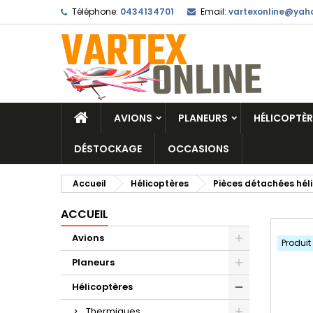
Téléphone:
0434134701
Email:
vartexonline@yaho
AVIONS
PLANEURS
HÉLICOPTÈR
DÉSTOCKAGE
OCCASIONS
Accueil
Hélicoptères
Pièces détachées hél
ACCUEIL
Avions
Produit
Planeurs
Hélicoptères
Thermiques