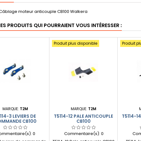
 Câblage moteur anticouple CB100 Walkera
RES PRODUITS QUI POURRAIENT VOUS INTÉRESSER :
Produit plus disponible
Produit pl
MARQUE:
T2M
MARQUE:
T2M
114-3 LEVIERS DE
T5114-12 PALE ANTICOUPLE
T5114-1
MMANDE CB100
CB100
ommentaire(s):
0
Commentaire(s):
0
Com