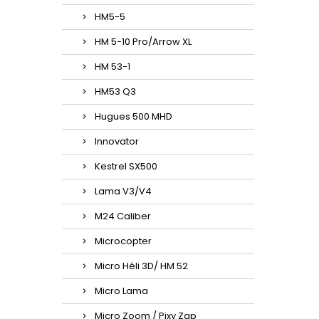
HM5-5
HM 5-10 Pro/Arrow XL
HM 53-1
HM53 Q3
Hugues 500 MHD
Innovator
Kestrel SX500
Lama V3/V4
M24 Caliber
Microcopter
Micro Héli 3D/ HM 52
Micro Lama
Micro Zoom / Pixy Zap