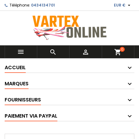

Téléphone:
0434134701
EUR €
0



shopping_cart
ACCUEIL
MARQUES
FOURNISSEURS
PAIEMENT VIA PAYPAL