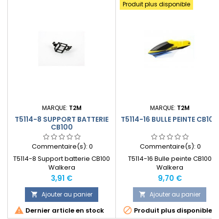
Produit plus disponible
MARQUE:
T2M
MARQUE:
T2M
T5114-8 SUPPORT BATTERIE
T5114-16 BULLE PEINTE CB100
CB100
Commentaire(s):
0
Commentaire(s):
0
T5114-8 Support batterie CB100
T5114-16 Bulle peinte CB100
Walkera
Walkera
Prix
Prix
3,91 €
9,70 €
Ajouter au panier
Ajouter au panier




Dernier article en stock
Produit plus disponible