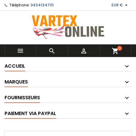

Téléphone:
0434134701
EUR €
0



shopping_cart
ACCUEIL
MARQUES
FOURNISSEURS
PAIEMENT VIA PAYPAL