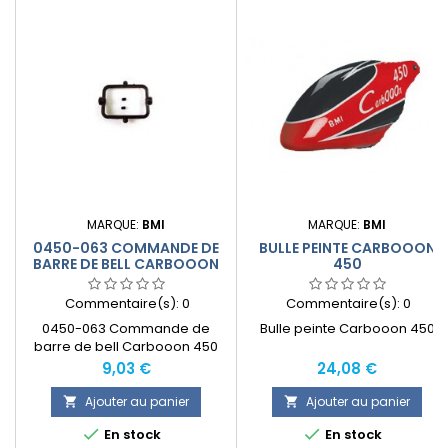
MARQUE:
BMI
MARQUE:
BMI
0450-063 COMMANDE DE
BULLE PEINTE CARBOOON
BARRE DE BELL CARBOOON
450
450
Commentaire(s):
0
Commentaire(s):
0
0450-063 Commande de
Bulle peinte Carbooon 450
barre de bell Carbooon 450
Prix
Prix
9,03 €
24,08 €
Ajouter au panier
Ajouter au panier




En stock
En stock