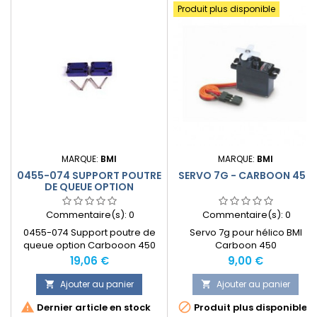
Produit plus disponible
MARQUE:
BMI
MARQUE:
BMI
0455-074 SUPPORT POUTRE
SERVO 7G - CARBOON 450
DE QUEUE OPTION
CARBOOON 450
Commentaire(s):
0
Commentaire(s):
0
0455-074 Support poutre de
Servo 7g pour hélico BMI
queue option Carbooon 450
Carboon 450
Prix
Prix
19,06 €
9,00 €
Ajouter au panier
Ajouter au panier




Dernier article en stock
Produit plus disponible