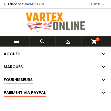

Téléphone:
0434134701
EUR €
0



shopping_cart
ACCUEIL
MARQUES
FOURNISSEURS
PAIEMENT VIA PAYPAL