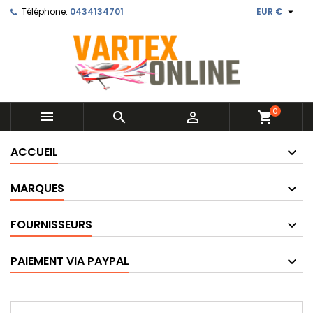

Téléphone:
0434134701
EUR €
0



shopping_cart
ACCUEIL
MARQUES
FOURNISSEURS
PAIEMENT VIA PAYPAL