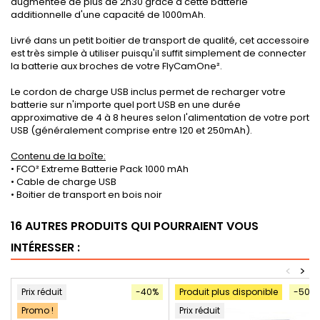
augmentée de plus de 2h30 grâce à cette batterie
additionnelle d'une capacité de 1000mAh.
Livré dans un petit boitier de transport de qualité, cet accessoire
est très simple à utiliser puisqu'il suffit simplement de connecter
la batterie aux broches de votre FlyCamOne².
Le cordon de charge USB inclus permet de recharger votre
batterie sur n'importe quel port USB en une durée
approximative de 4 à 8 heures selon l'alimentation de votre port
USB (généralement comprise entre 120 et 250mAh).
Contenu de la boîte:
• FCO² Extreme Batterie Pack 1000 mAh
• Cable de charge USB
• Boitier de transport en bois noir
16 AUTRES PRODUITS QUI POURRAIENT VOUS
INTÉRESSER :
<
>
Prix réduit
-40%
Produit plus disponible
-50%
Promo !
Prix réduit