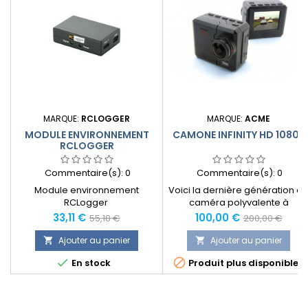
MARQUE:
RCLOGGER
MARQUE:
ACME
MODULE ENVIRONNEMENT
CAMONE INFINITY HD 1080P
RCLOGGER
Commentaire(s):
0
Commentaire(s):
0
Module environnement
Voici la dernière génération d
RCLogger
caméra polyvalente à
l'utilisation ultra simple : La
Prix
Prix
Prix
Prix
33,11 €
100,00 €
55,18 €
200,00 €
CamOne Infinity. Avec un poids
normal
normal
de seulement 88 grammes,
Ajouter au panier
Ajouter au panier


c'est un concentré de


En stock
Produit plus disponible
technologie qui allie
autonomie et performance
pour un prix très compétitif.