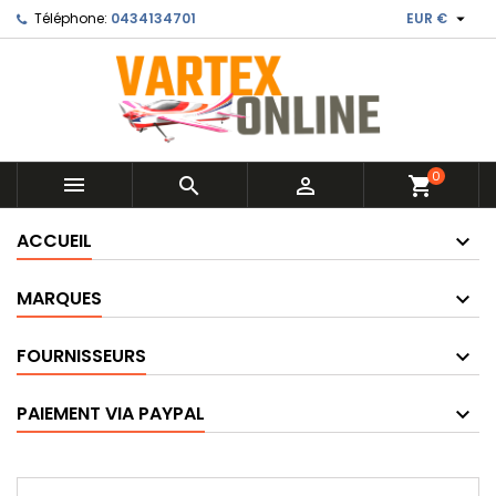

Téléphone:
0434134701
EUR €
0



shopping_cart
ACCUEIL
MARQUES
FOURNISSEURS
PAIEMENT VIA PAYPAL