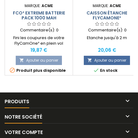
MARQUE:
ACME
MARQUE:
ACME
FCO² EXTREME BATTERIE
CAISSON ÉTANCHE
PACK 1000 MAH
FLYCAMONE²
Commentaire(s):
0
Commentaire(s):
0
Fini les coupures de votre
Etanche jusqu'à 2 m
FlyCamOne² en plein vol
lorsque vous pensiez avoir
Prix
Prix
19,87 €
20,06 €
réalisé la séquence de vos
rêves ! Voici l'accessoire
Ajouter au panier
Ajouter au panier


optionnel idéal pour votre


Produit plus disponible
En stock
FlycamOne 2 d'ACME. Vous
allez en effet pouvoir profiter
d'une autonomie augmentée
de plus de 2h30 grâce à cette
batterie additionnelle d'une
capacité de 1000mAh.

PRODUITS

NOTRE SOCIÉTÉ

VOTRE COMPTE