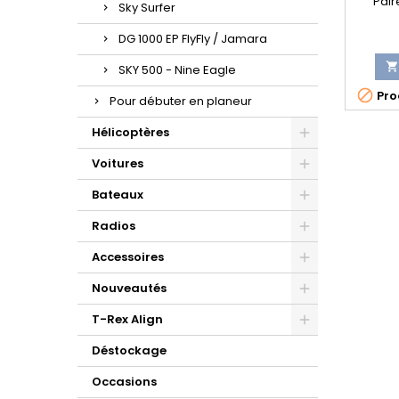
Pair
Sky Surfer
DG 1000 EP FlyFly / Jamara

SKY 500 - Nine Eagle

Prod
Pour débuter en planeur
Hélicoptères
Voitures
Bateaux
Radios
Accessoires
Nouveautés
T-Rex Align
Déstockage
Occasions