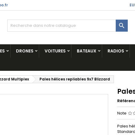
o.fr
EU

ES
DRONES
VOITURES
BATEAUX
RADIOS
izzard Multiplex
Pales hélices repliables 9x7 Blizzard
Pales
Référen
Note
Pales hél
Standard 