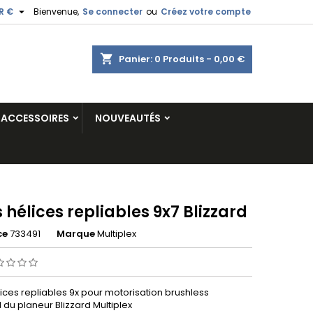

R €
Bienvenue,
Se connecter
ou
Créez votre compte
shopping_cart
Panier:
0
Produits - 0,00 €
ACCESSOIRES
NOUVEAUTÉS
 hélices repliables 9x7 Blizzard
ce
733491
Marque
Multiplex
ices repliables 9x pour motorisation brushless
du planeur Blizzard Multiplex