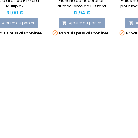
e d'ailes de Blizzard
Planche de décoration
Pales hé
Multiplex
autocollante de Blizzard
pour mot
Multiplex
Tuning 
Prix
Prix
31,00 €
12,94 €
Ajouter au panier
Ajouter au panier
A




uit plus disponible
Produit plus disponible
Produ