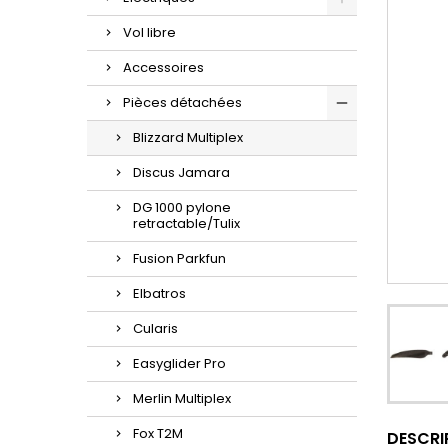
Vol libre
Accessoires
Pièces détachées
Blizzard Multiplex
Discus Jamara
DG 1000 pylone
retractable/Tulix
Fusion Parkfun
Elbatros
Cularis
Easyglider Pro
Merlin Multiplex
Fox T2M
DESCRI