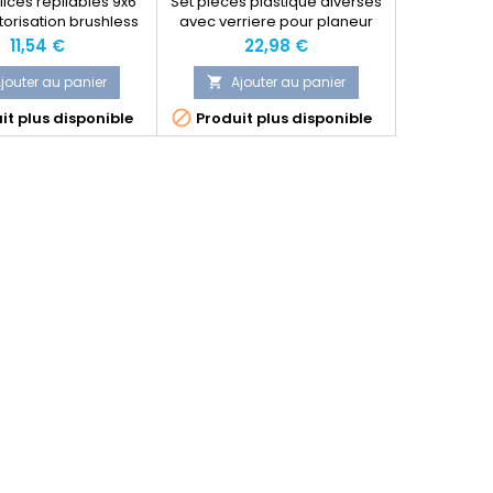
lices repliables 9x6
Set pièces plastique diverses
Set de pe
orisation brushless
avec verriere pour planeur
Blizz
du planeur Blizzard
Multiplex Blizzard
Prix
Prix
P
11,54 €
22,98 €
Multiplex
jouter au panier
Ajouter au panier
Ajo




it plus disponible
Produit plus disponible