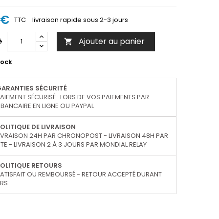
 €
TTC
livraison rapide sous 2-3 jours
Ajouter au panier
é

tock
GARANTIES SÉCURITÉ
AIEMENT SÉCURISÉ : LORS DE VOS PAIEMENTS PAR
BANCAIRE EN LIGNE OU PAYPAL
OLITIQUE DE LIVRAISON
IVRAISON 24H PAR CHRONOPOST - LIVRAISON 48H PAR
TE - LIVRAISON 2 À 3 JOURS PAR MONDIAL RELAY
OLITIQUE RETOURS
ATISFAIT OU REMBOURSÉ - RETOUR ACCEPTÉ DURANT
URS