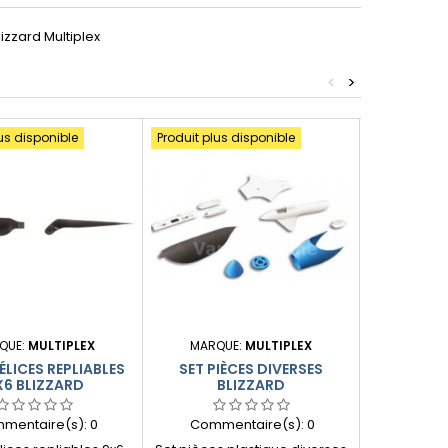
izzard Multiplex
<
>
us disponible
Produit plus disponible
QUE:
MULTIPLEX
MARQUE:
MULTIPLEX
MARQU
ÉLICES REPLIABLES
SET PIÈCES DIVERSES
SET DE PE
X6 BLIZZARD
BLIZZARD
B
mentaire(s):
0
Commentaire(s):
0
Comme