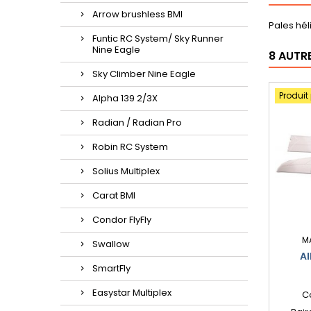
Arrow brushless BMI
Pales hél
Funtic RC System/ Sky Runner
Nine Eagle
8 AUTR
Sky Climber Nine Eagle
Produit
Alpha 139 2/3X
Radian / Radian Pro
Robin RC System
Solius Multiplex
Carat BMI
Condor FlyFly
M
Swallow
AI
SmartFly
Easystar Multiplex
C