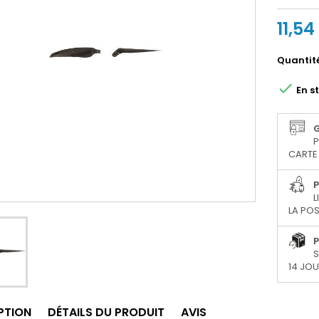
11,54
Quantit

En s
P
CARTE 
P
L
LA POS
P
S
14 JO
PTION
DÉTAILS DU PRODUIT
AVIS