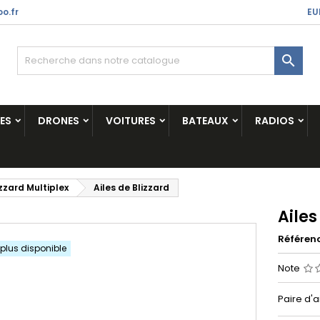
o.fr
EU

ES
DRONES
VOITURES
BATEAUX
RADIOS
izzard Multiplex
Ailes de Blizzard
Ailes
Référen
 plus disponible
Note
Paire d'a