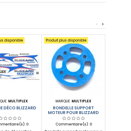
<
>
us disponible
Produit plus disponible
QUE:
MULTIPLEX
MARQUE:
MULTIPLEX
MARQU
E DÉCO BLIZZARD
RONDELLE SUPPORT
PALES HÉL
MOTEUR POUR BLIZZARD
9X7
mentaire(s):
0
Commentaire(s):
0
Comme