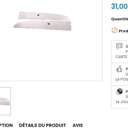
31,0
Quantit

Prod
P
CARTE 
P
L
LA POS
P
S
14 JO
PTION
DÉTAILS DU PRODUIT
AVIS