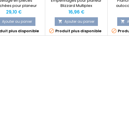
selage en pièces
Empennages pour planeur
Planc
chées pour planeur
Blizzard Multiplex
autoco
ultiplex Blizzard
Prix
Prix
29,10 €
16,96 €
Ajouter au panier
Ajouter au panier
A




uit plus disponible
Produit plus disponible
Produ