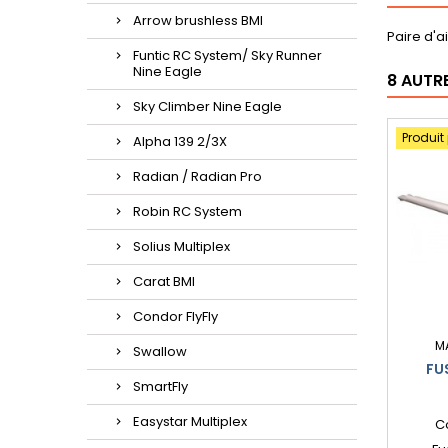
Arrow brushless BMI
Paire d'a
Funtic RC System/ Sky Runner
Nine Eagle
8 AUTR
Sky Climber Nine Eagle
Produit
Alpha 139 2/3X
Radian / Radian Pro
Robin RC System
Solius Multiplex
Carat BMI
Condor FlyFly
M
Swallow
FU
SmartFly
Easystar Multiplex
C