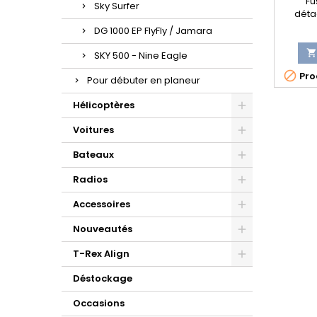
Fu
Sky Surfer
déta
M
DG 1000 EP FlyFly / Jamara

SKY 500 - Nine Eagle

Prod
Pour débuter en planeur
Hélicoptères
Voitures
Bateaux
Radios
Accessoires
Nouveautés
T-Rex Align
Déstockage
Occasions