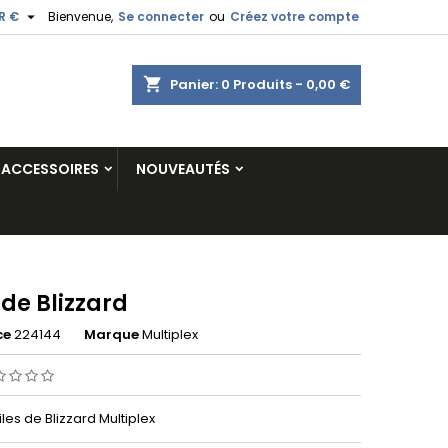

R €
Bienvenue,
Se connecter
ou
Créez votre compte
shopping_cart
Panier:
0
Produits - 0,00 €
ACCESSOIRES
NOUVEAUTÉS
 de Blizzard
ce
224144
Marque
Multiplex
iles de Blizzard Multiplex