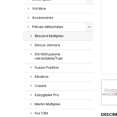
Vol libre
Accessoires
Pièces détachées
Blizzard Multiplex
Discus Jamara
DG 1000 pylone
retractable/Tulix
Fusion Parkfun
Elbatros
Cularis
Easyglider Pro
Merlin Multiplex
Fox T2M
DESCRI