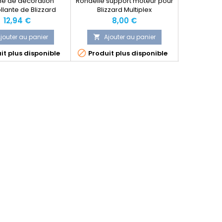
he de décoration
Rondelle support moteur pour
Pales héli
llante de Blizzard
Blizzard Multiplex
pour motor
Multiplex
Standard du
Prix
Prix
P
12,94 €
8,00 €
M
jouter au panier
Ajouter au panier
Ajo




it plus disponible
Produit plus disponible