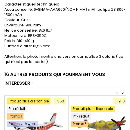
Caractéristiques techniques:
Accu conseillé: 6~8NAA~AAA600(NC - NiMH) mAh ou lipo 2S 800-
1500 mAh
Couleur: Gris
Envergure: 900 mm
Hélice conseillée: 8x6 9x7
Moteur livré: EPS-350C
Poids: 310-410 g
Surface alaire: 13,55 dm²
Attention: la photo montre une version camouflée 3 coloris ( ce
qui n'est pas le cas ici )
16 AUTRES PRODUITS QUI POURRAIENT VOUS
INTÉRESSER :
<
>
Produit plus disponible
-35%
- 19,10 €
Prix réduit
Produit plus disponible
Promo !
Prix réduit
Exclusivité web !
Promo !