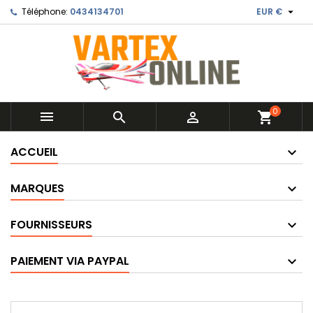

Téléphone:
0434134701
EUR €
0



shopping_cart
ACCUEIL
MARQUES
FOURNISSEURS
PAIEMENT VIA PAYPAL