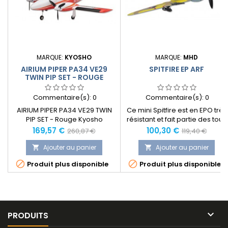
MARQUE:
KYOSHO
MARQUE:
MHD
AIRIUM PIPER PA34 VE29
SPITFIRE EP ARF
TWIN PIP SET - ROUGE
Commentaire(s):
0
Commentaire(s):
0
AIRIUM PIPER PA34 VE29 TWIN
Ce mini Spitfire est en EPO très
PIP SET - Rouge Kyosho
résistant et fait partie des tous
derniers modèles de Warbird
Prix
Prix
Prix
Prix
169,57 €
100,30 €
260,87 €
119,40 €
de la gamme Freewing.
normal
normal
Ajouter au panier
Ajouter au panier




Produit plus disponible
Produit plus disponible

PRODUITS