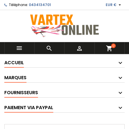

Téléphone:
0434134701
EUR €
0



shopping_cart
ACCUEIL
MARQUES
FOURNISSEURS
PAIEMENT VIA PAYPAL