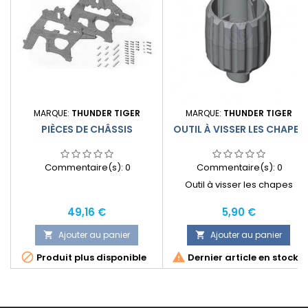
MARQUE:
THUNDER TIGER
MARQUE:
THUNDER TIGER
PIÈCES DE CHÂSSIS
OUTIL À VISSER LES CHAPES
Commentaire(s):
0
Commentaire(s):
0
Outil à visser les chapes
Prix
Prix
49,16 €
5,90 €
Ajouter au panier
Ajouter au panier




Produit plus disponible
Dernier article en stock