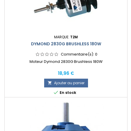
MARQUE:
T2M
DYMOND 2830G BRUSHLESS 180W
Commentaire(s):
0
Moteur Dymond 2830G Brushless 180W
Prix
18,96 €
Ajouter au panier


En stock