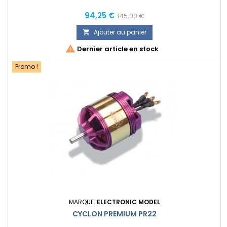
Prix
Prix
94,25 €
145,00 €
normal
Ajouter au panier


Dernier article en stock
Promo !
MARQUE:
ELECTRONIC MODEL
CYCLON PREMIUM PR22