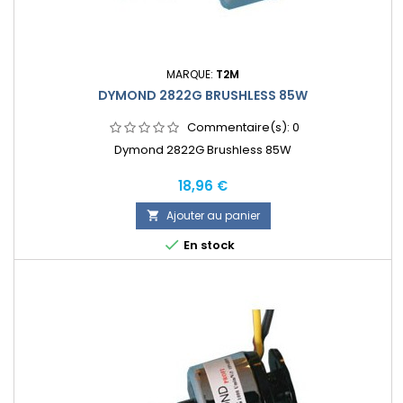
MARQUE:
T2M
DYMOND 2822G BRUSHLESS 85W
Commentaire(s):
0
Dymond 2822G Brushless 85W
Prix
18,96 €
Ajouter au panier


En stock