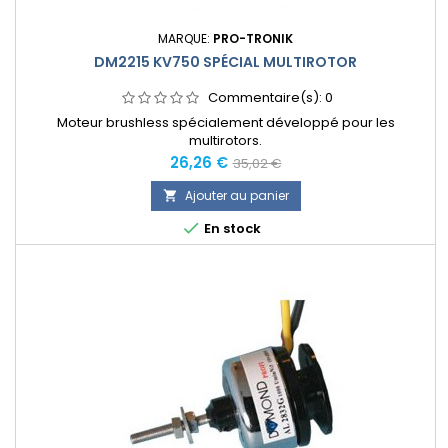
MARQUE:
PRO-TRONIK
DM2215 KV750 SPÉCIAL MULTIROTOR
Commentaire(s):
0
Moteur brushless spécialement développé pour les
multirotors.
Prix
Prix
26,26 €
35,02 €
normal
Ajouter au panier


En stock