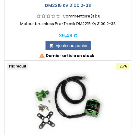
DM2215 KV 3100 2-3S
Commentaire(s):
0
Moteur brushless Pro-Tronik DM2215 Kv 3100 2-3S
Prix
39,48 €
Ajouter au panier


Dernier article en stock
Prix réduit
-25%