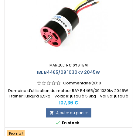
MARQUE:
RC SYSTEM
IBL B4465/09 1030KV 2045W
Commentaire(s):
0
Domaine d'utilisation du moteur RAY B4465/09 1030kv 2045W:
Trainer: jusqu’à 6,5kg - Voltige: jusqu’à 5,8kg - Vol 3d: jusqu’à
4kg - Moto planeur: jusqu’à 6,5kg
Prix
107,36 €
Ajouter au panier


En stock
Promo !