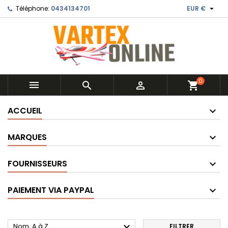

Téléphone:
0434134701
EUR €
0



shopping_cart
ACCUEIL
MARQUES
FOURNISSEURS
PAIEMENT VIA PAYPAL

Nom, A à Z
FILTRER