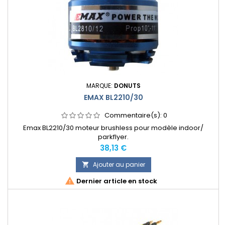
MARQUE:
DONUTS
EMAX BL2210/30
Commentaire(s):
0
Emax BL2210/30 moteur brushless pour modèle indoor/
parkflyer.
Prix
38,13 €
Ajouter au panier


Dernier article en stock