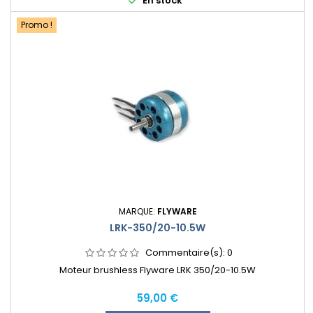

En stock
Promo !
MARQUE:
FLYWARE
LRK-350/20-10.5W
Commentaire(s):
0
Moteur brushless Flyware LRK 350/20-10.5W
Prix
59,00 €