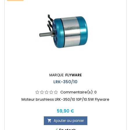
MARQUE:
FLYWARE
LRK-350/10
Commentaire(s):
0
Moteur brushless LRK-350/10 10P/10.5W Flyware
Prix
59,90 €
Ajouter au panier
