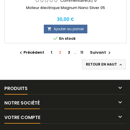
Commentaire(s):
0
Moteur électrique Magnum Nano Silver 05
Prix
30,00 €
Ajouter au panier


En stock
Précédent
1
2
3
…
11
Suivant


RETOUR EN HAUT


PRODUITS

NOTRE SOCIÉTÉ

VOTRE COMPTE