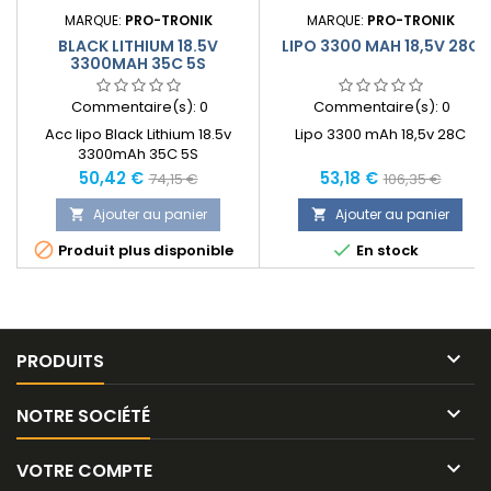
MARQUE:
PRO-TRONIK
MARQUE:
PRO-TRONIK
BLACK LITHIUM 18.5V
LIPO 3300 MAH 18,5V 28C
3300MAH 35C 5S
Commentaire(s):
0
Commentaire(s):
0
Acc lipo Black Lithium 18.5v
Lipo 3300 mAh 18,5v 28C
3300mAh 35C 5S
Prix
Prix
Prix
Prix
50,42 €
53,18 €
74,15 €
106,35 €
normal
normal
Ajouter au panier
Ajouter au panier




Produit plus disponible
En stock

PRODUITS

NOTRE SOCIÉTÉ

VOTRE COMPTE