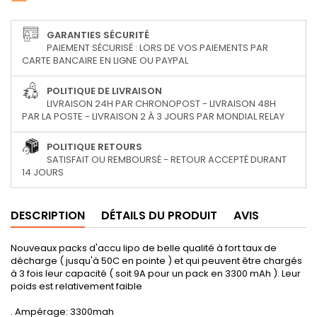
GARANTIES SÉCURITÉ
PAIEMENT SÉCURISÉ : LORS DE VOS PAIEMENTS PAR
CARTE BANCAIRE EN LIGNE OU PAYPAL
POLITIQUE DE LIVRAISON
LIVRAISON 24H PAR CHRONOPOST - LIVRAISON 48H
PAR LA POSTE - LIVRAISON 2 À 3 JOURS PAR MONDIAL RELAY
POLITIQUE RETOURS
SATISFAIT OU REMBOURSÉ - RETOUR ACCEPTÉ DURANT
14 JOURS
DESCRIPTION
DÉTAILS DU PRODUIT
AVIS
Nouveaux packs d'accu lipo de belle qualité à fort taux de
décharge ( jusqu'à 50C en pointe ) et qui peuvent être chargés
à 3 fois leur capacité ( soit 9A pour un pack en 3300 mAh ). Leur
poids est relativement faible
. Ampérage: 3300mah