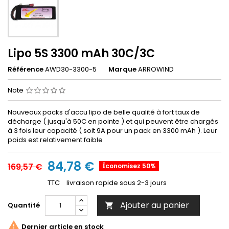
Lipo 5S 3300 mAh 30C/3C
Référence
AWD30-3300-5
Marque
ARROWIND
Note
Nouveaux packs d'accu lipo de belle qualité à fort taux de
décharge ( jusqu'à 50C en pointe ) et qui peuvent être chargés
à 3 fois leur capacité ( soit 9A pour un pack en 3300 mAh ). Leur
poids est relativement faible
84,78 €
169,57 €
Économisez 50%
TTC
livraison rapide sous 2-3 jours
Ajouter au panier
Quantité


Dernier article en stock