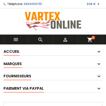

Téléphone:
0434134701
EUR €
0



shopping_cart
ACCUEIL
MARQUES
FOURNISSEURS
PAIEMENT VIA PAYPAL