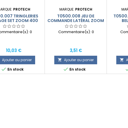
ARQUE:
PROTECH
MARQUE:
PROTECH
MA
0.007 TRINGLERIES
T0500.008 JEU DE
T0500.
AGE SET ZOOM 400
COMMANDE LATÉRAL ZOOM
BE
400
ommentaire(s):
0
Commentaire(s):
0
Com
Prix
Prix
10,03 €
3,51 €
Ajouter au panier
Ajouter au panier
A




En stock
En stock