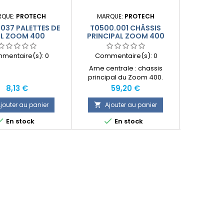
RQUE:
PROTECH
MARQUE:
PROTECH
MARQ
037 PALETTES DE
T0500.001 CHÂSSIS
T0500.0
LL ZOOM 400
PRINCIPAL ZOOM 400
TUBE DE 
mentaire(s):
0
Commentaire(s):
0
Comme
Ame centrale : chassis
principal du Zoom 400.
Prix
Prix
8,13 €
59,20 €
jouter au panier
Ajouter au panier
Ajo





En stock
En stock