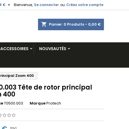

R €
Bienvenue,
Se connecter
ou
Créez votre compte
shopping_cart
Panier:
0
Produits - 0,00 €
ACCESSOIRES
NOUVEAUTÉS
principal Zoom 400
.003 Tête de rotor principal
 400
ce
T0500.003
Marque
Protech
4 €
TTC