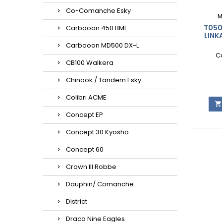
Co-Comanche Esky
M
T050
Carbooon 450 BMI
LINK
Carbooon MD500 DX-L
C
CB100 Walkera
Chinook / Tandem Esky
Colibri ACME

Concept EP
Concept 30 Kyosho
Concept 60
Crown III Robbe
Dauphin/ Comanche
District
Draco Nine Eagles