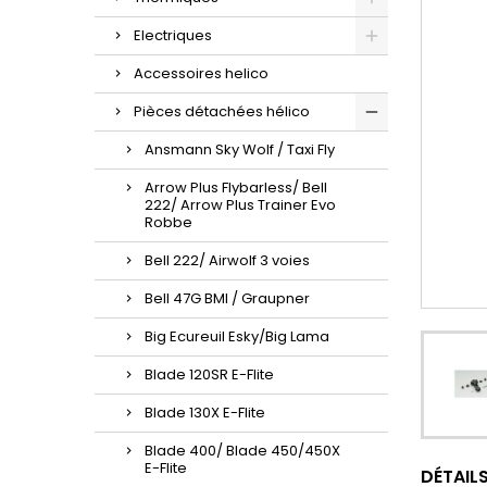
Electriques
Accessoires helico
Pièces détachées hélico
Ansmann Sky Wolf / Taxi Fly
Arrow Plus Flybarless/ Bell
222/ Arrow Plus Trainer Evo
Robbe
Bell 222/ Airwolf 3 voies
Bell 47G BMI / Graupner
Big Ecureuil Esky/Big Lama
Blade 120SR E-Flite
Blade 130X E-Flite
Blade 400/ Blade 450/450X
E-Flite
DÉTAIL