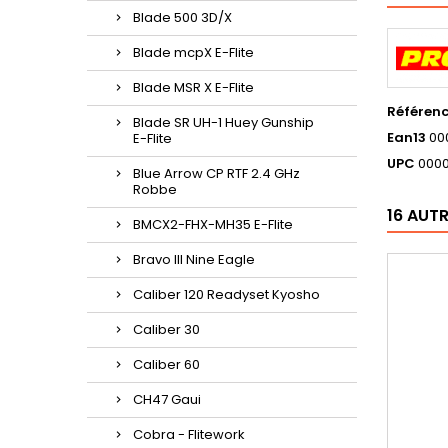
Blade 500 3D/X
Blade mcpX E-Flite
Blade MSR X E-Flite
Référen
Blade SR UH-1 Huey Gunship
Ean13
00
E-Flite
UPC
000
Blue Arrow CP RTF 2.4 GHz
Robbe
16 AUT
BMCX2-FHX-MH35 E-Flite
Bravo III Nine Eagle
Caliber 120 Readyset Kyosho
Caliber 30
Caliber 60
CH47 Gaui
Cobra - Flitework