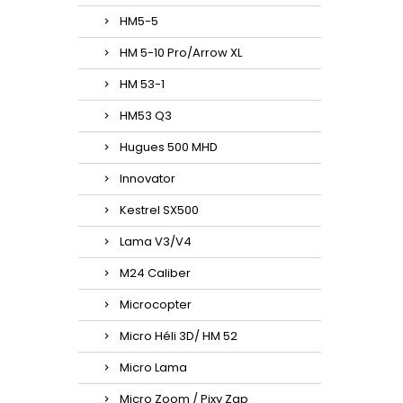
HM5-5
HM 5-10 Pro/Arrow XL
HM 53-1
HM53 Q3
Hugues 500 MHD
Innovator
Kestrel SX500
Lama V3/V4
M24 Caliber
Microcopter
Micro Héli 3D/ HM 52
Micro Lama
Micro Zoom / Pixy Zap