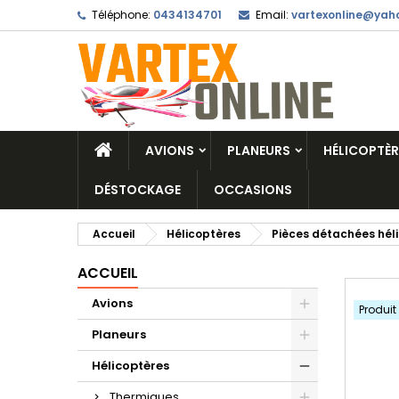
Téléphone:
0434134701
Email:
vartexonline@yaho
AVIONS
PLANEURS
HÉLICOPTÈR
DÉSTOCKAGE
OCCASIONS
Accueil
Hélicoptères
Pièces détachées hél
ACCUEIL
Avions
Produit
Planeurs
Hélicoptères
Thermiques