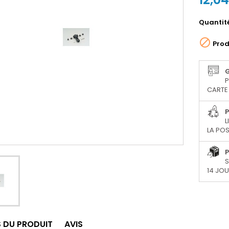
Quantit

Prod
P
CARTE 
P
L
LA POS
P
S
14 JO
S DU PRODUIT
AVIS