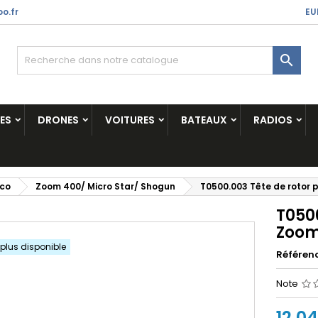
o.fr
EU

ES
DRONES
VOITURES
BATEAUX
RADIOS
ico
Zoom 400/ Micro Star/ Shogun
T0500.003 Tête de rotor 
T0500
Zoom
 plus disponible
Référen
Note
12,0