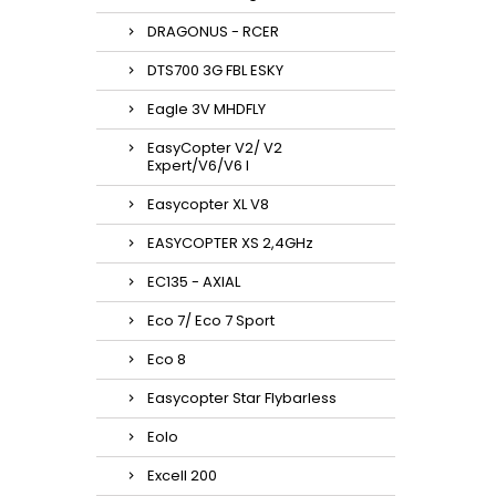
DRAGONUS - RCER
DTS700 3G FBL ESKY
Eagle 3V MHDFLY
EasyCopter V2/ V2
Expert/V6/V6 l
Easycopter XL V8
EASYCOPTER XS 2,4GHz
EC135 - AXIAL
Eco 7/ Eco 7 Sport
Eco 8
Easycopter Star Flybarless
Eolo
Excell 200