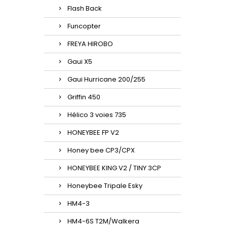
Flash Back
Funcopter
FREYA HIROBO
Gaui X5
Gaui Hurricane 200/255
Griffin 450
Hélico 3 voies 735
HONEYBEE FP V2
Honey bee CP3/CPX
HONEYBEE KING V2 / TINY 3CP
Honeybee Tripale Esky
HM4-3
HM4-6S T2M/Walkera