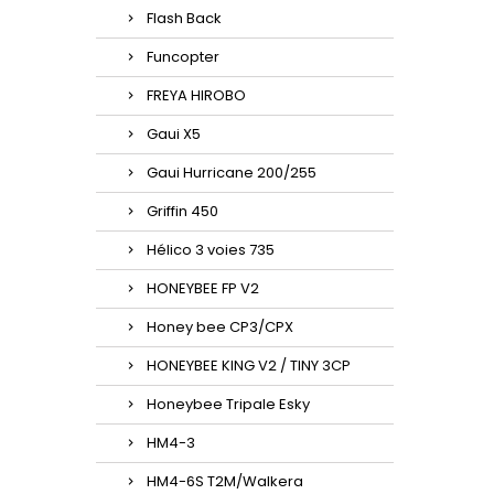
Flash Back
Funcopter
FREYA HIROBO
Gaui X5
Gaui Hurricane 200/255
Griffin 450
Hélico 3 voies 735
HONEYBEE FP V2
Honey bee CP3/CPX
HONEYBEE KING V2 / TINY 3CP
Honeybee Tripale Esky
HM4-3
HM4-6S T2M/Walkera