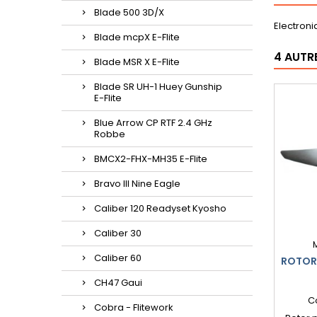
Blade 500 3D/X
Electron
Blade mcpX E-Flite
4 AUTR
Blade MSR X E-Flite
Blade SR UH-1 Huey Gunship
E-Flite
Blue Arrow CP RTF 2.4 GHz
Robbe
BMCX2-FHX-MH35 E-Flite
Bravo III Nine Eagle
Caliber 120 Readyset Kyosho
Caliber 30
Caliber 60
ROTOR 
CH47 Gaui
C
Cobra - Flitework