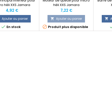
rincipal inférieur pour
Moteur de queue pour micro
Barre de 
ro héli XXS Jamara
héli XXS Jamara
Prix
Prix
4,92 €
7,22 €
Ajouter au panier
Ajouter au panier
A




En stock
Produit plus disponible