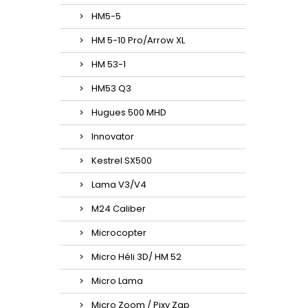
HM5-5
HM 5-10 Pro/Arrow XL
HM 53-1
HM53 Q3
Hugues 500 MHD
Innovator
Kestrel SX500
Lama V3/V4
M24 Caliber
Microcopter
Micro Héli 3D/ HM 52
Micro Lama
Micro Zoom / Pixy Zap