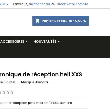

R €
Bienvenue,
Se connecter
ou
Créez votre compte
shopping_cart
Panier:
0
Produits - 0,00 €
ACCESSOIRES
NOUVEAUTÉS
ronique de réception heli XXS
ce
035056
Marque
Jamara
ique de réception pour micro héli XXS Jamara