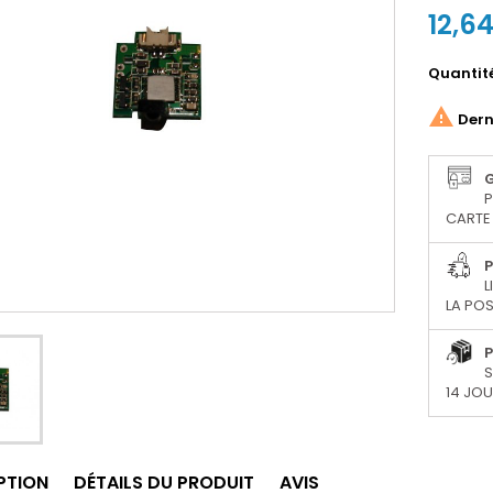
12,6
Quantit

Derni
P
CARTE 
P
L
LA POS
P
S
14 JO
PTION
DÉTAILS DU PRODUIT
AVIS