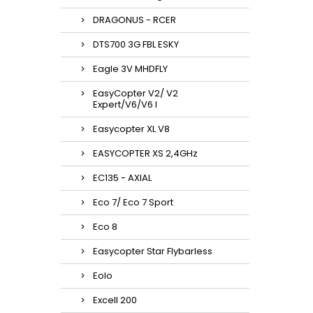
DRAGONUS - RCER
DTS700 3G FBL ESKY
Eagle 3V MHDFLY
EasyCopter V2/ V2
Expert/V6/V6 l
Easycopter XL V8
EASYCOPTER XS 2,4GHz
EC135 - AXIAL
Eco 7/ Eco 7 Sport
Eco 8
Easycopter Star Flybarless
Eolo
Excell 200