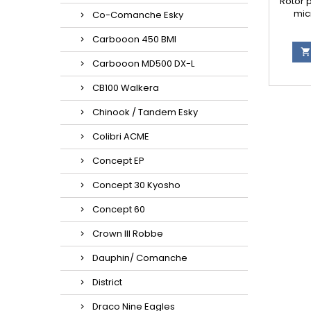
Rotor p
mic
Co-Comanche Esky
Carbooon 450 BMI

Carbooon MD500 DX-L
CB100 Walkera
Chinook / Tandem Esky
Colibri ACME
Concept EP
Concept 30 Kyosho
Concept 60
Crown III Robbe
Dauphin/ Comanche
District
Draco Nine Eagles