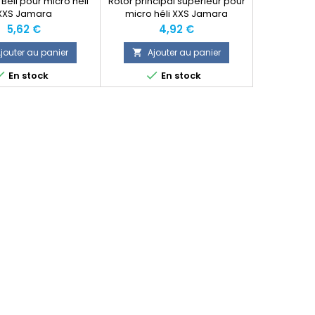
Bell pour micro héli
Rotor principal supérieur pour
XXS Jamara
micro héli XXS Jamara
Prix
Prix
5,62 €
4,92 €
jouter au panier
Ajouter au panier



En stock
En stock