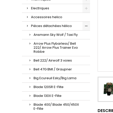
Electriques
Accessoires helico
Pièces détachées hélico
Ansmann Sky Wolf / Taxi Fly
Arrow Plus Flybarless/ Bell
222/ Arrow Plus Trainer Evo
Robbe
Bell 222/ Airwolf 3 voies
Bell 47G BMI / Graupner
Big Ecureuil Esky/Big Lama
Blade 120SR E-Flite
Blade 130X E-Flite
Blade 400/ Blade 450/450X
E-Flite
DESCRI