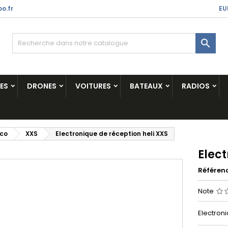
o.fr
EU

ES
DRONES
VOITURES
BATEAUX
RADIOS
ico
XXS
Electronique de réception heli XXS
Elect
Référen
Note
Electron