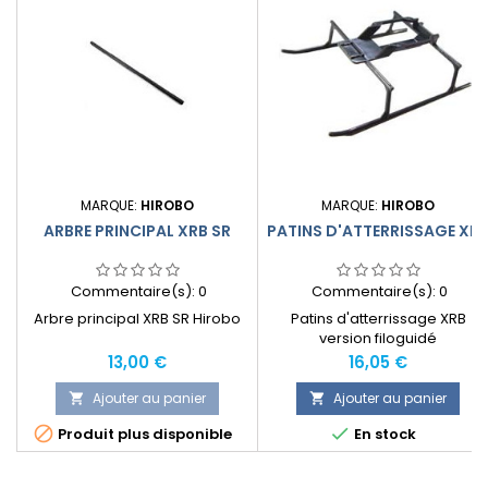
MARQUE:
HIROBO
MARQUE:
HIROBO
ARBRE PRINCIPAL XRB SR
PATINS D'ATTERRISSAGE XR
Commentaire(s):
0
Commentaire(s):
0
Arbre principal XRB SR Hirobo
Patins d'atterrissage XRB
version filoguidé
Prix
Prix
13,00 €
16,05 €
Ajouter au panier
Ajouter au panier




Produit plus disponible
En stock