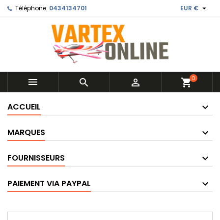

Téléphone:
0434134701
EUR €
0



shopping_cart
ACCUEIL
MARQUES
FOURNISSEURS
PAIEMENT VIA PAYPAL