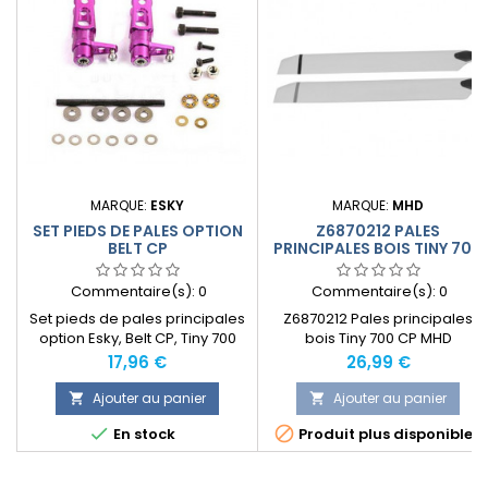
MARQUE:
ESKY
MARQUE:
MHD
SET PIEDS DE PALES OPTION
Z6870212 PALES
BELT CP
PRINCIPALES BOIS TINY 700
Commentaire(s):
0
Commentaire(s):
0
Set pieds de pales principales
Z6870212 Pales principales
option Esky, Belt CP, Tiny 700
bois Tiny 700 CP MHD
CP, Tiny 700 Evo, Tiny 3 CP
Prix
Prix
17,96 €
26,99 €
Ajouter au panier
Ajouter au panier




En stock
Produit plus disponible