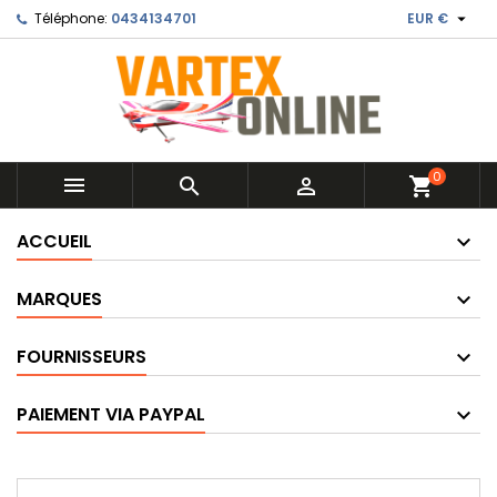

Téléphone:
0434134701
EUR €
0



shopping_cart
ACCUEIL
MARQUES
FOURNISSEURS
PAIEMENT VIA PAYPAL