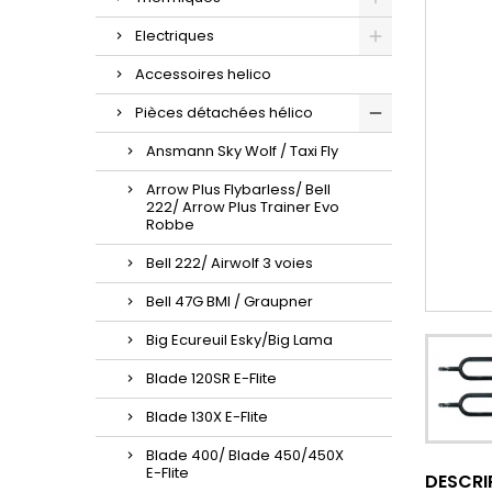
Electriques
Accessoires helico
Pièces détachées hélico
Ansmann Sky Wolf / Taxi Fly
Arrow Plus Flybarless/ Bell
222/ Arrow Plus Trainer Evo
Robbe
Bell 222/ Airwolf 3 voies
Bell 47G BMI / Graupner
Big Ecureuil Esky/Big Lama
Blade 120SR E-Flite
Blade 130X E-Flite
Blade 400/ Blade 450/450X
E-Flite
DESCRI