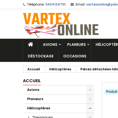
Téléphone:
0434134701
Email:
vartexonline@yaho
AVIONS
PLANEURS
HÉLICOPTÈR
DÉSTOCKAGE
OCCASIONS
Accueil
Hélicoptères
Pièces détachées hél
ACCUEIL
Avions
Produit
Planeurs
Hélicoptères
Thermiques