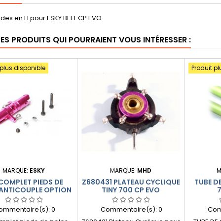
s en H pour ESKY BELT CP EVO
RES PRODUITS QUI POURRAIENT VOUS INTÉRESSER :
 plus disponible
Produit pl
MARQUE:
ESKY
MARQUE:
MHD
M
COMPLET PIEDS DE
Z680431 PLATEAU CYCLIQUE
TUBE DE
 ANTICOUPLE OPTION
TINY 700 CP EVO
BELT CP
ommentaire(s):
0
Commentaire(s):
0
Com