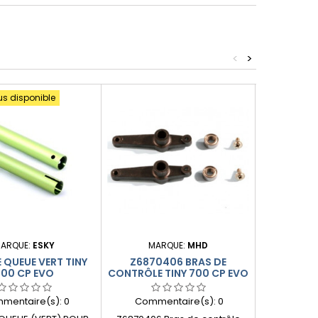
<
>
us disponible
Produit plus
ARQUE:
ESKY
MARQUE:
MHD
MA
 QUEUE VERT TINY
Z6870406 BRAS DE
FOURCHETT
700 CP EVO
CONTRÔLE TINY 700 CP EVO
TINY 4 
mentaire(s):
0
Commentaire(s):
0
Comme