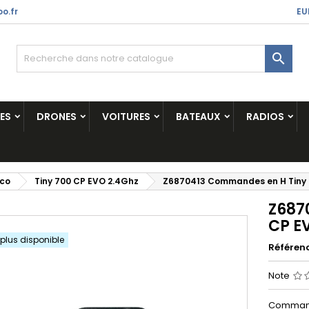
o.fr
EU

ES
DRONES
VOITURES
BATEAUX
RADIOS
ico
Tiny 700 CP EVO 2.4Ghz
Z6870413 Commandes en H Tiny 
Z687
CP E
 plus disponible
Référen
Note
Command