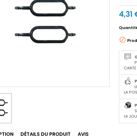
4,31 
Quantit

Prod
P
CARTE 
P
L
LA POS
P
S
14 JO
PTION
DÉTAILS DU PRODUIT
AVIS