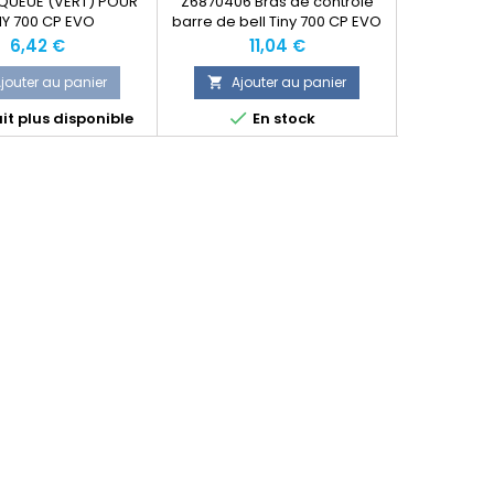
 QUEUE (VERT) POUR
Z6870406 Bras de contrôle
EK1-040
NY 700 CP EVO
barre de bell Tiny 700 CP EVO
D'ANTICOUPL
70
Prix
Prix
P
6,42 €
11,04 €
1
jouter au panier
Ajouter au panier
Ajo




it plus disponible
En stock
Produit