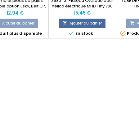
mplet pieds de pales
Z680431 Plateau Cyclique pour
TUBE DE
le option Esky, Belt CP,
hélico électrique MHD Tiny 700
TI
 CP, Tiny 700 Evo, Tiny 3
CP EVO
Prix
Prix
12,94 €
15,45 €
CP
Ajouter au panier
Ajouter au panier
A




uit plus disponible
En stock
Produ