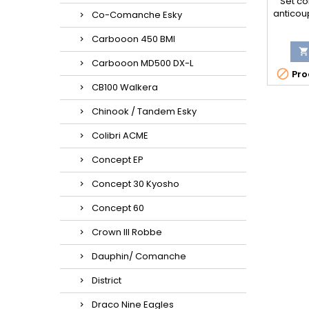
Set co
anticoup
Co-Comanche Esky
Tiny 700
Carbooon 450 BMI

Carbooon MD500 DX-L

Prod
CB100 Walkera
Chinook / Tandem Esky
Colibri ACME
Concept EP
Concept 30 Kyosho
Concept 60
Crown III Robbe
Dauphin/ Comanche
District
Draco Nine Eagles