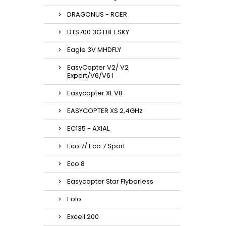
DRAGONUS - RCER
DTS700 3G FBL ESKY
Eagle 3V MHDFLY
EasyCopter V2/ V2
Expert/V6/V6 l
Easycopter XL V8
EASYCOPTER XS 2,4GHz
EC135 - AXIAL
Eco 7/ Eco 7 Sport
Eco 8
Easycopter Star Flybarless
Eolo
Excell 200