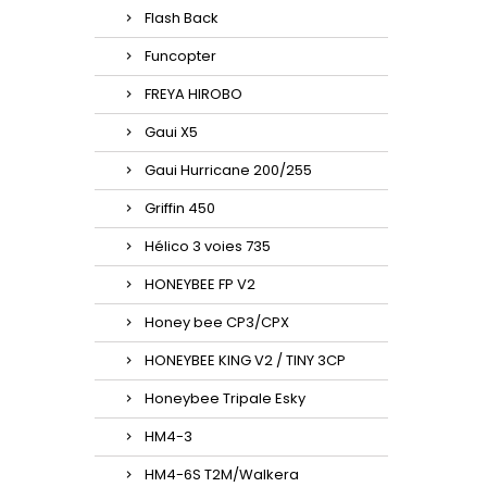
Flash Back
Funcopter
FREYA HIROBO
Gaui X5
Gaui Hurricane 200/255
Griffin 450
Hélico 3 voies 735
HONEYBEE FP V2
Honey bee CP3/CPX
HONEYBEE KING V2 / TINY 3CP
Honeybee Tripale Esky
HM4-3
HM4-6S T2M/Walkera