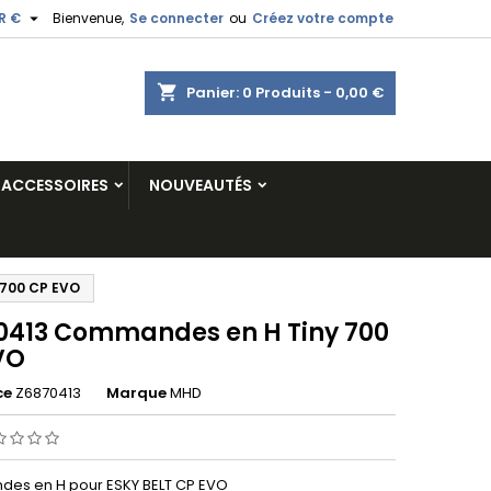

R €
Bienvenue,
Se connecter
ou
Créez votre compte
shopping_cart
Panier:
0
Produits - 0,00 €
ACCESSOIRES
NOUVEAUTÉS
700 CP EVO
0413 Commandes en H Tiny 700
VO
ce
Z6870413
Marque
MHD
es en H pour ESKY BELT CP EVO