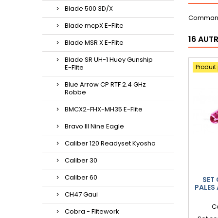
Blade 500 3D/X
Commande
Blade mcpX E-Flite
16 AUT
Blade MSR X E-Flite
Blade SR UH-1 Huey Gunship
E-Flite
Produit
Blue Arrow CP RTF 2.4 GHz
Robbe
BMCX2-FHX-MH35 E-Flite
Bravo III Nine Eagle
Caliber 120 Readyset Kyosho
Caliber 30
Caliber 60
SET 
PALES
CH47 Gaui
C
Cobra - Flitework