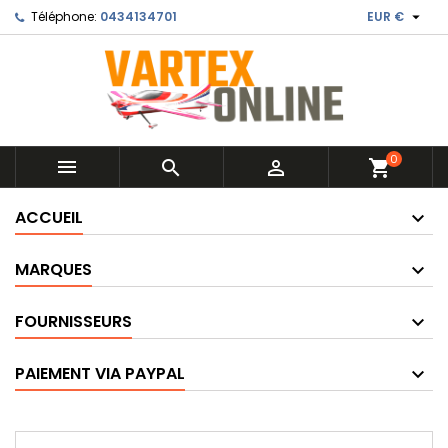

Téléphone:
0434134701
EUR €
0



shopping_cart
ACCUEIL
MARQUES
FOURNISSEURS
PAIEMENT VIA PAYPAL