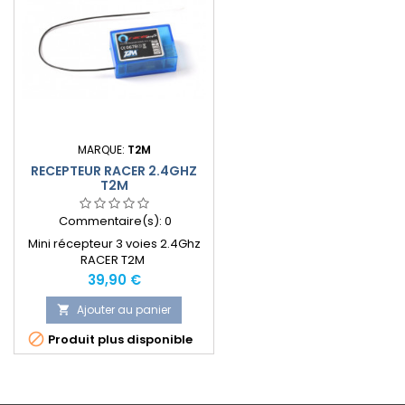
MARQUE:
T2M
RECEPTEUR RACER 2.4GHZ
T2M
Commentaire(s):
0
Mini récepteur 3 voies 2.4Ghz
RACER T2M
Prix
39,90 €
Ajouter au panier


Produit plus disponible