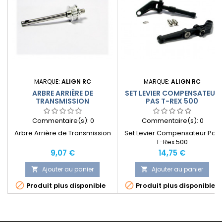
MARQUE:
ALIGN RC
MARQUE:
ALIGN RC
ARBRE ARRIÈRE DE
SET LEVIER COMPENSATEUR
TRANSMISSION
PAS T-REX 500
Commentaire(s):
0
Commentaire(s):
0
Arbre Arrière de Transmission
Set Levier Compensateur Pas
T-Rex 500
Prix
Prix
9,07 €
14,75 €
Ajouter au panier
Ajouter au panier




Produit plus disponible
Produit plus disponible