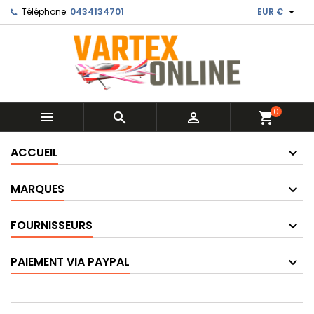

Téléphone:
0434134701
EUR €
0



shopping_cart
ACCUEIL
MARQUES
FOURNISSEURS
PAIEMENT VIA PAYPAL