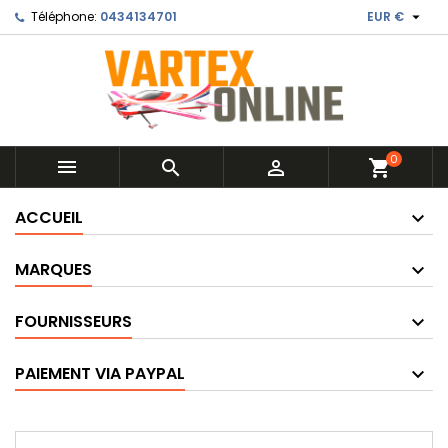

Téléphone:
0434134701
EUR €
0



shopping_cart
ACCUEIL
MARQUES
FOURNISSEURS
PAIEMENT VIA PAYPAL