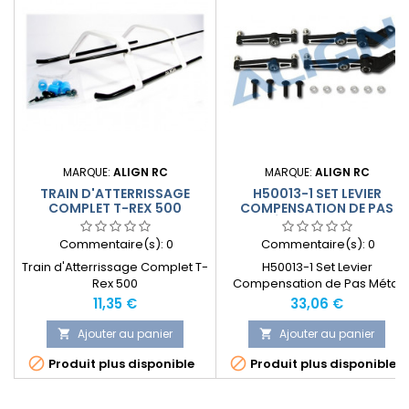
MARQUE:
ALIGN RC
MARQUE:
ALIGN RC
TRAIN D'ATTERRISSAGE
H50013-1 SET LEVIER
COMPLET T-REX 500
COMPENSATION DE PAS
MÉTAL T-REX 500
Commentaire(s):
0
Commentaire(s):
0
Train d'Atterrissage Complet T-
H50013-1 Set Levier
Rex 500
Compensation de Pas Métal
Prix
Prix
11,35 €
33,06 €
Ajouter au panier
Ajouter au panier




Produit plus disponible
Produit plus disponible