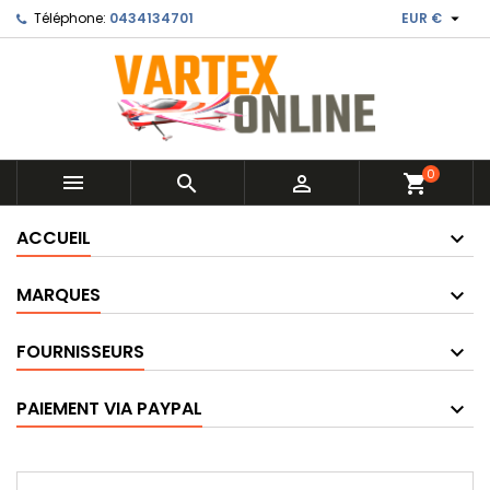

Téléphone:
0434134701
EUR €
0



shopping_cart
ACCUEIL
MARQUES
FOURNISSEURS
PAIEMENT VIA PAYPAL