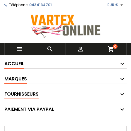

Téléphone:
0434134701
EUR €
0



shopping_cart
ACCUEIL
MARQUES
FOURNISSEURS
PAIEMENT VIA PAYPAL