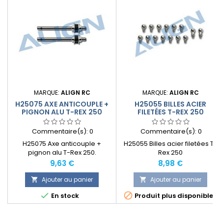
MARQUE:
ALIGN RC
MARQUE:
ALIGN RC
H25075 AXE ANTICOUPLE +
H25055 BILLES ACIER
PIGNON ALU T-REX 250
FILETÉES T-REX 250
Commentaire(s):
0
Commentaire(s):
0
H25075 Axe anticouple +
H25055 Billes acier filetées T-
pignon alu T-Rex 250.
Rex 250
Remplace le H25024
Prix
Prix
9,63 €
8,98 €
Ajouter au panier
Ajouter au panier




En stock
Produit plus disponible